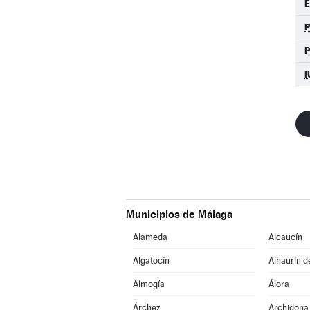
E
I
Municipios de Málaga
Alameda
Alcaucín
Algatocín
Alhaurín d
Almogía
Álora
Árchez
Archidona