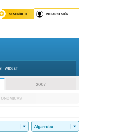
SUSCRÍBETE
INICIAR SESIÓN
S
WIDGET
2007
TONÓMICAS