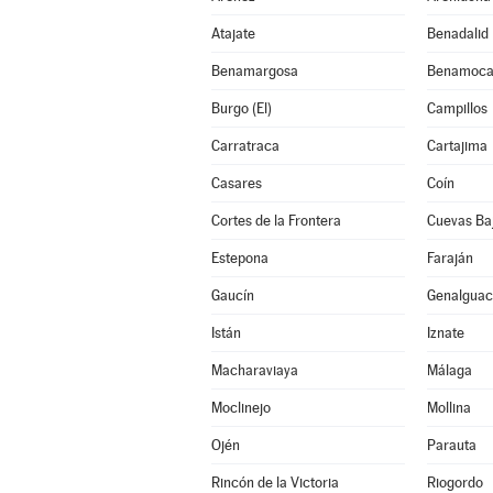
Atajate
Benadalid
Benamargosa
Benamoca
Burgo (El)
Campillos
Carratraca
Cartajima
Casares
Coín
Cortes de la Frontera
Cuevas Ba
Estepona
Faraján
Gaucín
Genalguaci
Istán
Iznate
Macharaviaya
Málaga
Moclinejo
Mollina
Ojén
Parauta
Rincón de la Victoria
Riogordo