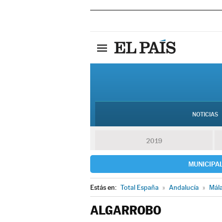
NOTICIAS
2019
MUNICIPA
Estás en:
Total España
»
Andalucía
»
Mál
ALGARROBO