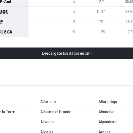
P-And
5
1.274
38,6
PSOE
5
1.107
33,6
PP
3
781
23,7
ULV-CA
0
96
2,9
Descárgate los datos en xml
Alfarnate
Alfarnatejo
e la Torre
Alhaurín el Grande
Almáchar
Alozaina
Alpandeire
Ardales
Arenas