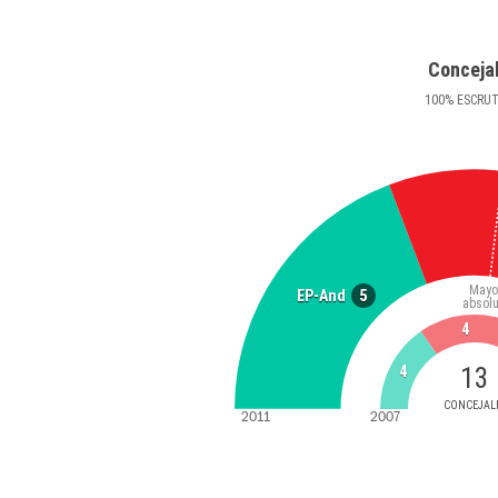
Conceja
100
%
ESCRU
Mayo
5
EP-And
absolu
4
13
4
CONCEJAL
2011
2007