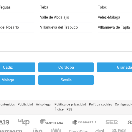
Yeguas
Teba
Tolox
Valle de Abdalajís
Vélez-Málaga
 del Rosario
Villanueva del Trabuco
Villanueva de Tapia
Cádiz
Córdoba
Granada
Málaga
Sevilla
contenidos
Publicidad
Aviso legal
Política de privacidad
Política cookies
Configuraci
Índice
RSS