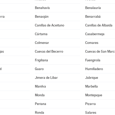
Benahavís
Benalauría
rra
Benaoján
Benarrabá
Canillas de Aceituno
Canillas de Albaida
Cártama
Casabermeja
Colmenar
Comares
jas
Cuevas del Becerro
Cuevas de San Marc
Frigiliana
Fuengirola
l
Guaro
Humilladero
Jimera de Líbar
Jubrique
Manilva
Marbella
Monda
Montejaque
Periana
Pizarra
Ronda
Salares