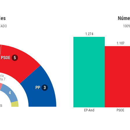
les
Núme
TADO
100
1.274
1.107
5
PSOE
ría
ta
7
3
PP
4
ES
EP-And
PSOE