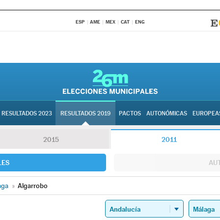
ESP
AME
MEX
CAT
ENG
RESULTADOS 2023
RESULTADOS 2019
PACTOS
AUTONÓMICAS
EUROPEA
2015
2011
LES
AU
aga
»
Algarrobo