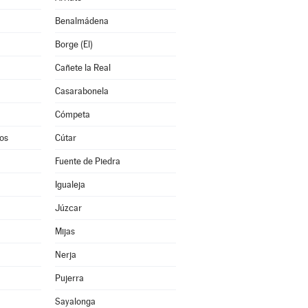
Benalmádena
Borge (El)
Cañete la Real
Casarabonela
Cómpeta
os
Cútar
Fuente de Piedra
Igualeja
Júzcar
Mijas
Nerja
Pujerra
Sayalonga