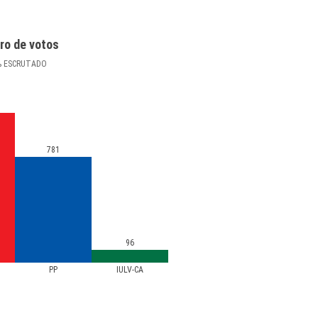
ro de votos
%
ESCRUTADO
781
96
PP
IULV-CA