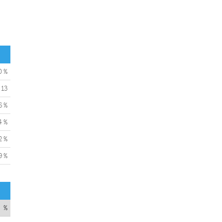
0 %
13
6 %
4 %
2 %
9 %
%