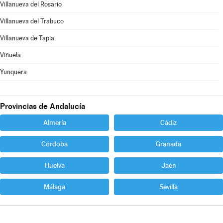
Villanueva del Rosario
Villanueva del Trabuco
Villanueva de Tapia
Viñuela
Yunquera
Provincias de Andalucía
Almería
Cádiz
Córdoba
Granada
Huelva
Jaén
Málaga
Sevilla