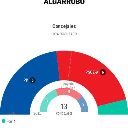
ALGARROBO
Concejales
100
%
ESCRUTADO
6
PSOE-A
6
PP
Mayoría
absoluta
7
5
5
13
3
2015
2011
CONCEJALES
FCis
1