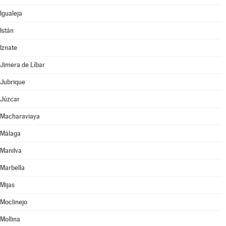
Igualeja
Istán
Iznate
Jimera de Líbar
Jubrique
Júzcar
Macharaviaya
Málaga
Manilva
Marbella
Mijas
Moclinejo
Mollina