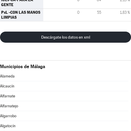
GENTE
PxL -CON LAS MANOS
0
55
1,83 %
LIMPIAS
Descárgate los datos en xml
Municipios de Málaga
Alameda
Alcaucín
Alfarnate
Alfarnatejo
Algarrobo
Algatocín