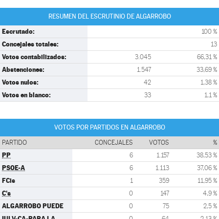
RESUMEN DEL ESCRUTINIO DE ALGARROBO
Escrutado:
100 %
Concejales totales:
13
Votos contabilizados:
3.045
66,31 %
Abstenciones:
1.547
33,69 %
Votos nulos:
42
1,38 %
Votos en blanco:
33
1,1 %
VOTOS POR PARTIDOS EN ALGARROBO
PARTIDO
CONCEJALES
VOTOS
%
PP
6
1.157
38,53 %
PSOE-A
6
1.113
37,06 %
FCis
1
359
11,95 %
C's
0
147
4,9 %
ALGARROBO PUEDE
0
75
2,5 %
IULV-CA-PARA LA
0
64
2,13 %