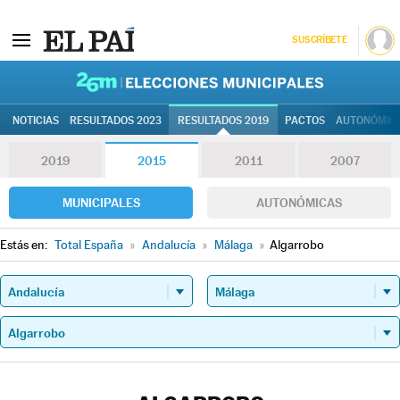
SUSCRÍBETE
26M | Elec
NOTICIAS
RESULTADOS 2023
RESULTADOS 2019
PACTOS
AUTONÓMIC
2019
2015
2011
2007
MUNICIPALES
AUTONÓMICAS
Estás en:
Total España
»
Andalucía
»
Málaga
»
Algarrobo