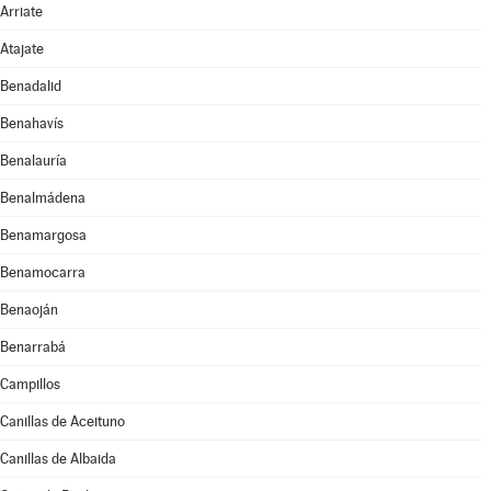
Arriate
Atajate
Benadalid
Benahavís
Benalauría
Benalmádena
Benamargosa
Benamocarra
Benaoján
Benarrabá
Campillos
Canillas de Aceituno
Canillas de Albaida