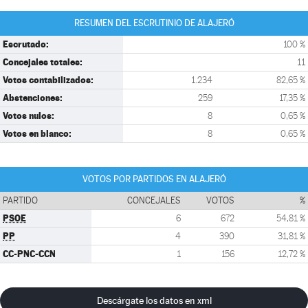
RESUMEN DEL ESCRUTINIO DE ALAJERÓ
Escrutado:
100 %
Concejales totales:
11
Votos contabilizados:
1.234
82,65 %
Abstenciones:
259
17,35 %
Votos nulos:
8
0,65 %
Votos en blanco:
8
0,65 %
VOTOS POR PARTIDOS EN ALAJERÓ
PARTIDO
CONCEJALES
VOTOS
%
PSOE
6
672
54,81 %
PP
4
390
31,81 %
CC-PNC-CCN
1
156
12,72 %
Descárgate los datos en xml