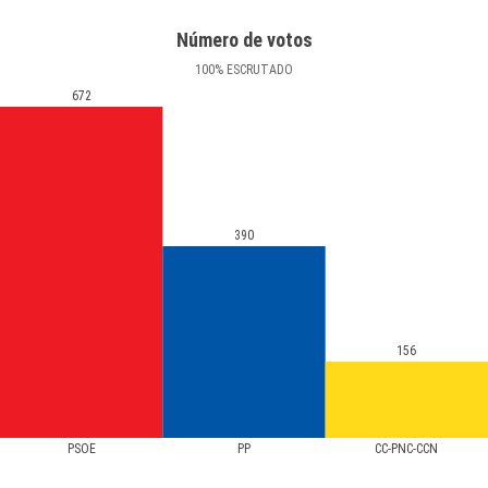
Número de votos
100
%
ESCRUTADO
672
390
156
PSOE
PP
CC-PNC-CCN