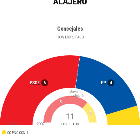
ALAJERÓ
Concejales
100
%
ESCRUTADO
6
4
PSOE
PP
Mayoría
absoluta
6
8
3
11
2011
2007
CONCEJALES
CC-PNC-CCN
1