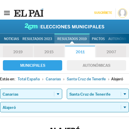
SUSCRÍBETE
26M | Elec
NOTICIAS
RESULTADOS 2023
RESULTADOS 2019
PACTOS
AUTONÓMIC
2019
2015
2011
2007
MUNICIPALES
AUTONÓMICAS
Estás en:
Total España
»
Canarias
»
Santa Cruz de Tenerife
»
Alajeró