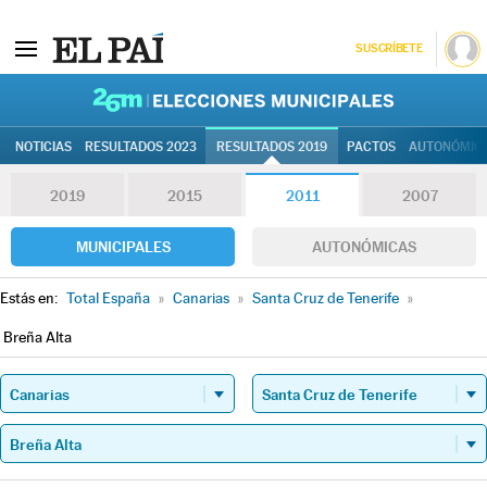
SUSCRÍBETE
26M | Elec
NOTICIAS
RESULTADOS 2023
RESULTADOS 2019
PACTOS
AUTONÓMIC
2019
2015
2011
2007
MUNICIPALES
AUTONÓMICAS
Estás en:
Total España
»
Canarias
»
Santa Cruz de Tenerife
»
Breña Alta