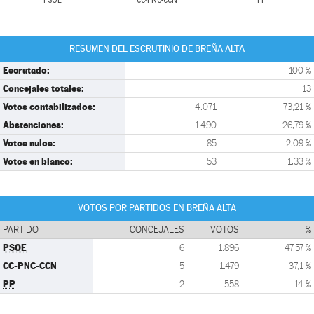
PSOE
CC-PNC-CCN
PP
RESUMEN DEL ESCRUTINIO DE BREÑA ALTA
Escrutado:
100 %
Concejales totales:
13
Votos contabilizados:
4.071
73,21 %
Abstenciones:
1.490
26,79 %
Votos nulos:
85
2,09 %
Votos en blanco:
53
1,33 %
VOTOS POR PARTIDOS EN BREÑA ALTA
PARTIDO
CONCEJALES
VOTOS
%
PSOE
6
1.896
47,57 %
CC-PNC-CCN
5
1.479
37,1 %
PP
2
558
14 %