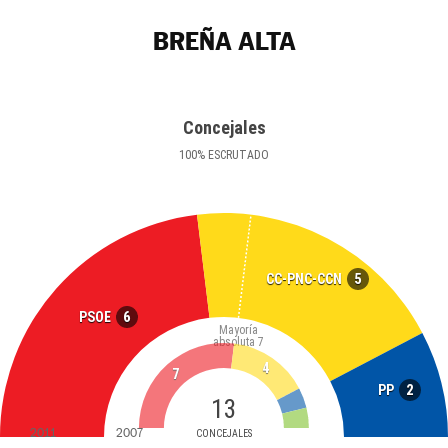
BREÑA ALTA
Concejales
100
%
ESCRUTADO
5
CC-PNC-CCN
6
PSOE
Mayoría
absoluta
7
4
7
2
PP
13
2011
2007
CONCEJALES