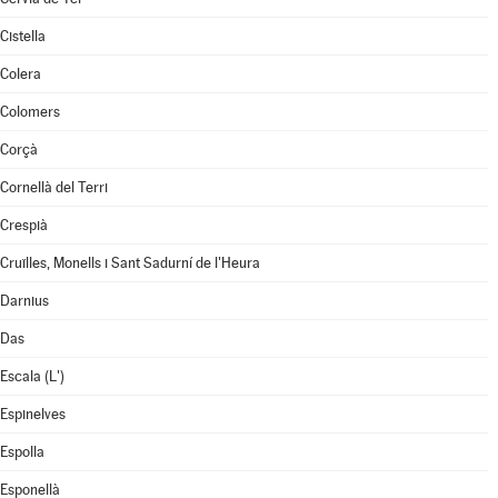
Cistella
Colera
Colomers
Corçà
Cornellà del Terri
Crespià
Cruïlles, Monells i Sant Sadurní de l'Heura
Darnius
Das
Escala (L')
Espinelves
Espolla
Esponellà