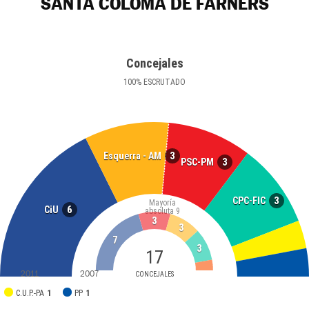
SANTA COLOMA DE FARNERS
Concejales
100
%
ESCRUTADO
3
Esquerra - AM
3
PSC-PM
3
CPC-FIC
Mayoría
6
CiU
absoluta
9
3
3
7
3
17
2011
2007
CONCEJALES
C.U.P.-PA
1
PP
1