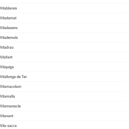
Vilablareix
Viladamat
Viladasens
Vilademuls
Viladrau
Vilafant
Vilajuïga
Vilallonga de Ter
Vilamacolum
Vilamalla
Vilamaniscle
Vilanant
Vila-sacra