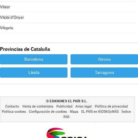
Vilaür
Vilobí d'Onyar
Vilopriu
Provincias de Cataluña
Barcelona
Girona
Lleida
Tarragona
EDICIONES EL PAÍS S.L.
©
Contacto
Venta de contenidos
Publicidad
Aviso legal
Política de privacidad
Política cookies
Configuración de cookies
Mapa
EL PAÍS en KIOSKOyMÁS
Índice
RSS