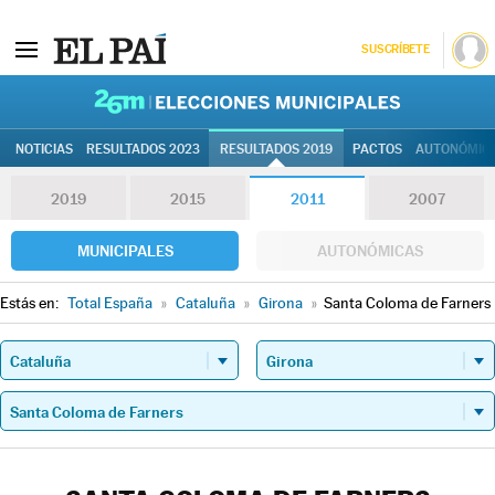
SUSCRÍBETE
26M | Elec
NOTICIAS
RESULTADOS 2023
RESULTADOS 2019
PACTOS
AUTONÓMIC
2019
2015
2011
2007
MUNICIPALES
AUTONÓMICAS
Estás en:
Total España
»
Cataluña
»
Girona
»
Santa Coloma de Farners