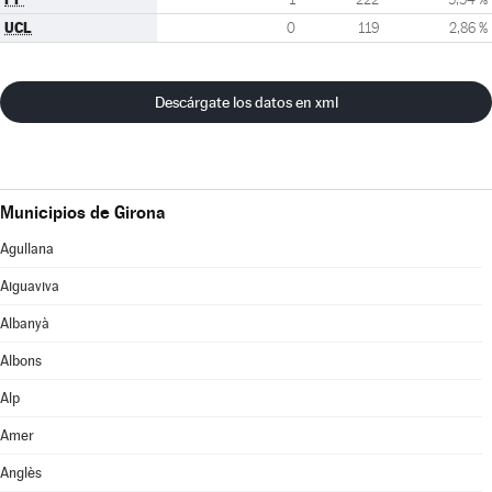
UCL
0
119
2,86 %
Descárgate los datos en xml
Municipios de Girona
Agullana
Aiguaviva
Albanyà
Albons
Alp
Amer
Anglès