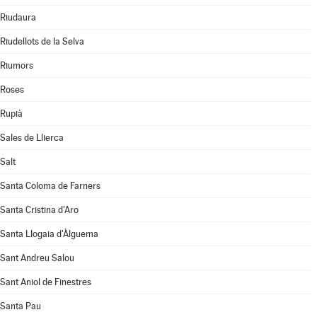
Riudaura
Riudellots de la Selva
Riumors
Roses
Rupià
Sales de Llierca
Salt
Santa Coloma de Farners
Santa Cristina d'Aro
Santa Llogaia d'Àlguema
Sant Andreu Salou
Sant Aniol de Finestres
Santa Pau