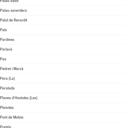
Palau-sator
Palau-saverdera
Palol de Revardit
Pals
Pardines
Parlavà
Pau
Pedret i Marzà
Pera (La)
Peralada
Planes d'Hostoles (Les)
Planoles
Pont de Molins
Pontós