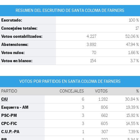
RESUMEN DEL ESCRUTINIO DE SANTA COLOMA DE FARNERS
Escrutado:
100 %
Concejales totales:
17
Votos contabilizados:
4.227
52,06 %
Abstenciones:
3.892
47,94 %
Votos nulos:
70
1,66 %
Votos en blanco:
154
3,7 %
VOTOS POR PARTIDOS EN SANTA COLOMA DE FARNERS
PARTIDO
CONCEJALES
VOTOS
%
CiU
6
1.282
30,84 %
Esquerra - AM
3
806
19,39 %
PSC-PM
3
662
15,92 %
CPC-FIC
3
605
14,55 %
C.U.P.-PA
1
307
7,39 %
PP
1
222
5,34 %