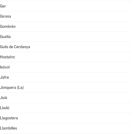
Ger
Girona
Gombrèn
Gualta
Guils de Cerdanya
Hostalric
Isòvol
Jafre
Jonquera (La)
Juià
Lladó
Llagostera
Llambilles