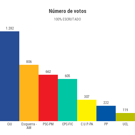
Número de votos
100
%
ESCRUTADO
1.282
806
662
605
307
222
119
CiU
Esquerra -
PSC-PM
CPC-FIC
C.U.P.-PA
PP
UCL
AM