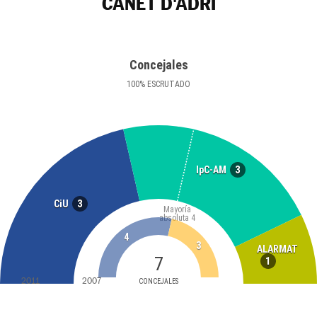
CANET D'ADRI
Concejales
100
%
ESCRUTADO
3
IpC-AM
3
CiU
Mayoría
absoluta
4
4
3
ALARMAT
7
1
2011
2007
CONCEJALES