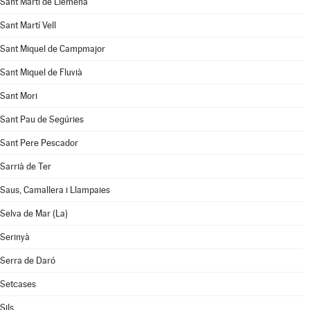
Sant Martí de Llémena
Sant Martí Vell
Sant Miquel de Campmajor
Sant Miquel de Fluvià
Sant Mori
Sant Pau de Segúries
Sant Pere Pescador
Sarrià de Ter
Saus, Camallera i Llampaies
Selva de Mar (La)
Serinyà
Serra de Daró
Setcases
Sils