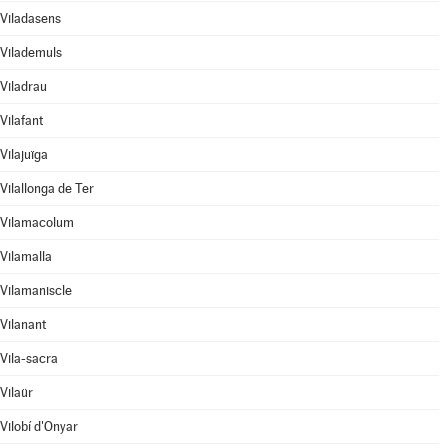
Viladasens
Vilademuls
Viladrau
Vilafant
Vilajuïga
Vilallonga de Ter
Vilamacolum
Vilamalla
Vilamaniscle
Vilanant
Vila-sacra
Vilaür
Vilobí d'Onyar