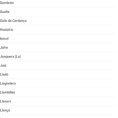
Gombrèn
Gualta
Guils de Cerdanya
Hostalric
Isòvol
Jafre
Jonquera (La)
Juià
Lladó
Llagostera
Llambilles
Llanars
Llançà