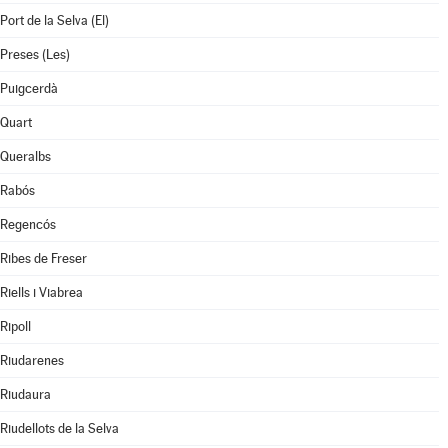
Port de la Selva (El)
Preses (Les)
Puigcerdà
Quart
Queralbs
Rabós
Regencós
Ribes de Freser
Riells i Viabrea
Ripoll
Riudarenes
Riudaura
Riudellots de la Selva