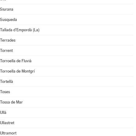
Siurana
Susqueda
Tallada d'Empordà (La)
Terrades
Torrent
Torroella de Fluvià
Torroella de Montgrí
Tortellà
Toses
Tossa de Mar
Ullà
Ullastret
Ultramort