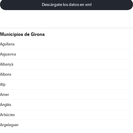
Descárgate los datos en xml
Municipios de Girona
Agullana
Aiguaviva
Albanyà
Albons
Alp
Amer
Anglès
Arbúcies
Argelaguer