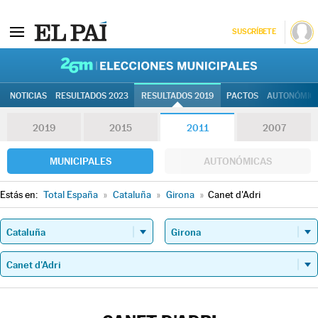
SUSCRÍBETE
26M | Elec
NOTICIAS
RESULTADOS 2023
RESULTADOS 2019
PACTOS
AUTONÓMIC
2019
2015
2011
2007
MUNICIPALES
AUTONÓMICAS
Estás en:
Total España
»
Cataluña
»
Girona
»
Canet d'Adri