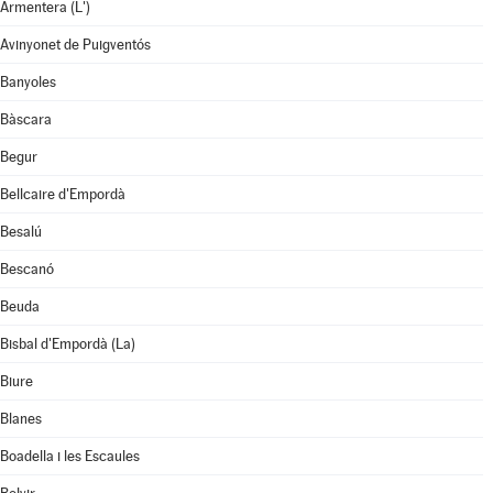
Armentera (L')
Avinyonet de Puigventós
Banyoles
Bàscara
Begur
Bellcaire d'Empordà
Besalú
Bescanó
Beuda
Bisbal d'Empordà (La)
Biure
Blanes
Boadella i les Escaules