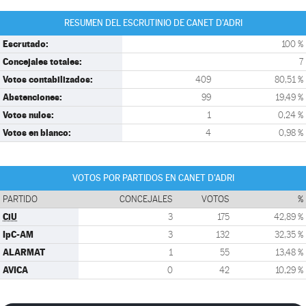
RESUMEN DEL ESCRUTINIO DE CANET D'ADRI
Escrutado:
100 %
Concejales totales:
7
Votos contabilizados:
409
80,51 %
Abstenciones:
99
19,49 %
Votos nulos:
1
0,24 %
Votos en blanco:
4
0,98 %
VOTOS POR PARTIDOS EN CANET D'ADRI
PARTIDO
CONCEJALES
VOTOS
%
CiU
3
175
42,89 %
IpC-AM
3
132
32,35 %
ALARMAT
1
55
13,48 %
AVICA
0
42
10,29 %