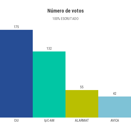
Número de votos
100
%
ESCRUTADO
175
132
55
42
CiU
IpC-AM
ALARMAT
AVICA