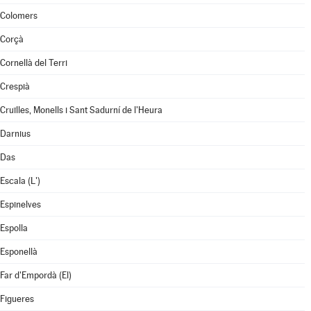
Colomers
Corçà
Cornellà del Terri
Crespià
Cruïlles, Monells i Sant Sadurní de l'Heura
Darnius
Das
Escala (L')
Espinelves
Espolla
Esponellà
Far d'Empordà (El)
Figueres