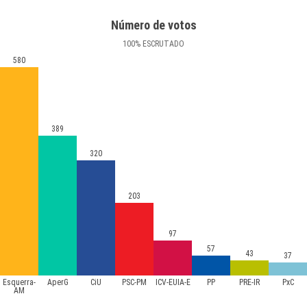
Número de votos
100
%
ESCRUTADO
580
389
320
203
97
57
43
37
Esquerra-
AperG
CiU
PSC-PM
ICV-EUIA-E
PP
PRE-IR
PxC
AM