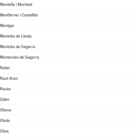
Montellà i Martinet
Montferrer i Castellbò
Montgai
Montoliu de Lleida
Montoliu de Segarra
Montornès de Segarra
Nalec
Naut Aran
Navès
Odèn
Oliana
Oliola
Olius