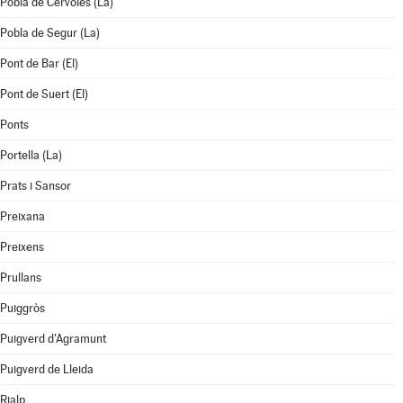
Pobla de Cérvoles (La)
Pobla de Segur (La)
Pont de Bar (El)
Pont de Suert (El)
Ponts
Portella (La)
Prats i Sansor
Preixana
Preixens
Prullans
Puiggròs
Puigverd d'Agramunt
Puigverd de Lleida
Rialp