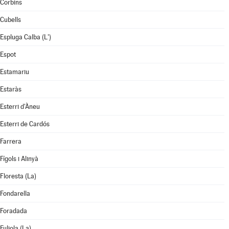
Corbins
Cubells
Espluga Calba (L')
Espot
Estamariu
Estaràs
Esterri d'Àneu
Esterri de Cardós
Farrera
Fígols i Alinyà
Floresta (La)
Fondarella
Foradada
Fuliola (La)