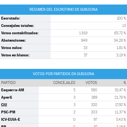
RESUMEN DEL ESCRUTINIO DE GUISSONA
Escrutado:
100 %
Concejales totales:
13
Votos contabilizados:
1.819
65,72 %
Abstenciones:
949
34,28 %
Votos nulos:
33
1,81 %
Votos en blanco:
57
3,19 %
VOTOS POR PARTIDOS EN GUISSONA
PARTIDO
CONCEJALES
VOTOS
%
Esquerra-AM
5
580
32,47 %
AperG
3
389
21,78 %
CiU
3
320
17,92 %
PSC-PM
2
203
11,37 %
ICV-EUIA-E
0
97
5,43 %
PP
0
57
3,19 %