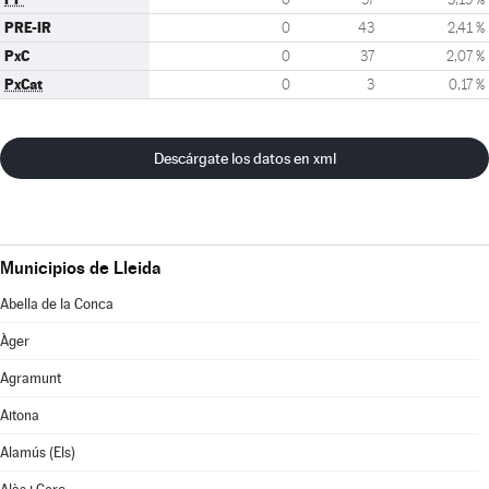
PRE-IR
0
43
2,41 %
PxC
0
37
2,07 %
PxCat
0
3
0,17 %
Descárgate los datos en xml
Municipios de Lleida
Abella de la Conca
Àger
Agramunt
Aitona
Alamús (Els)