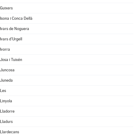
Guixers
Isona i Conca Dellà
Ivars de Noguera
Ivars d'Urgell
Ivorra
Josa i Tuixén
Juncosa
Juneda
Les
Linyola
Lladorre
Lladurs
Llardecans