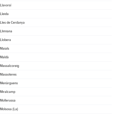
Llavorsí
Lleida
Lles de Cerdanya
Llimiana
Llobera
Maials
Maldà
Massalcoreig
Massoteres
Menàrguens
Miralcamp
Mollerussa
Molsosa (La)