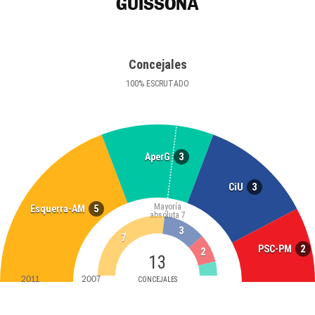
GUISSONA
Concejales
100
%
ESCRUTADO
3
AperG
3
CiU
Mayoría
5
Esquerra-AM
absoluta
7
3
7
2
PSC-PM
2
13
2011
2007
CONCEJALES