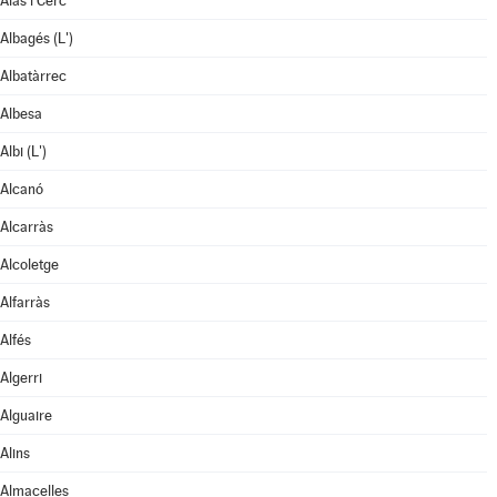
Alàs i Cerc
Albagés (L')
Albatàrrec
Albesa
Albi (L')
Alcanó
Alcarràs
Alcoletge
Alfarràs
Alfés
Algerri
Alguaire
Alins
Almacelles