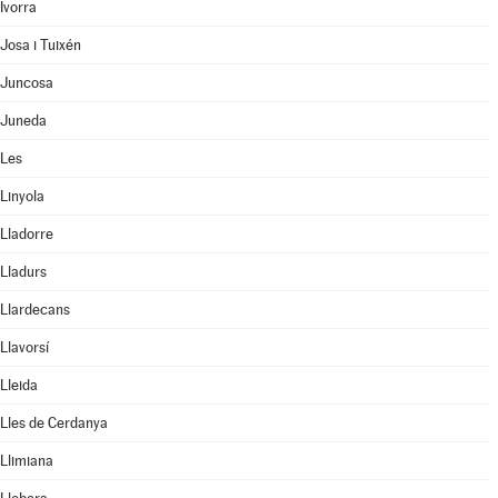
Ivorra
Josa i Tuixén
Juncosa
Juneda
Les
Linyola
Lladorre
Lladurs
Llardecans
Llavorsí
Lleida
Lles de Cerdanya
Llimiana