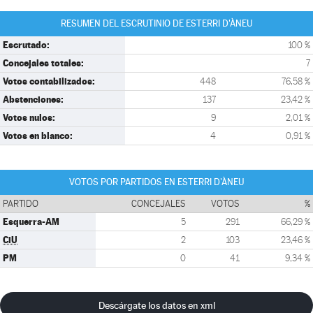
RESUMEN DEL ESCRUTINIO DE ESTERRI D'ÀNEU
Escrutado:
100 %
Concejales totales:
7
Votos contabilizados:
448
76,58 %
Abstenciones:
137
23,42 %
Votos nulos:
9
2,01 %
Votos en blanco:
4
0,91 %
VOTOS POR PARTIDOS EN ESTERRI D'ÀNEU
PARTIDO
CONCEJALES
VOTOS
%
Esquerra-AM
5
291
66,29 %
CiU
2
103
23,46 %
PM
0
41
9,34 %
Descárgate los datos en xml