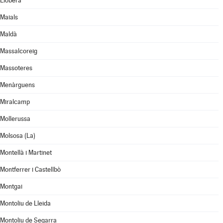
Llobera
Maials
Maldà
Massalcoreig
Massoteres
Menàrguens
Miralcamp
Mollerussa
Molsosa (La)
Montellà i Martinet
Montferrer i Castellbò
Montgai
Montoliu de Lleida
Montoliu de Segarra