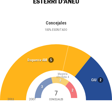
ESTERRI D'ÀNEU
Concejales
100
%
ESCRUTADO
5
Esquerra-AM
Mayoría
absoluta
4
2
CiU
2
3
2
7
2011
2007
CONCEJALES