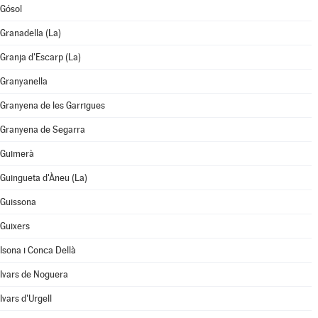
Gósol
Granadella (La)
Granja d'Escarp (La)
Granyanella
Granyena de les Garrigues
Granyena de Segarra
Guimerà
Guingueta d'Àneu (La)
Guissona
Guixers
Isona i Conca Dellà
Ivars de Noguera
Ivars d'Urgell