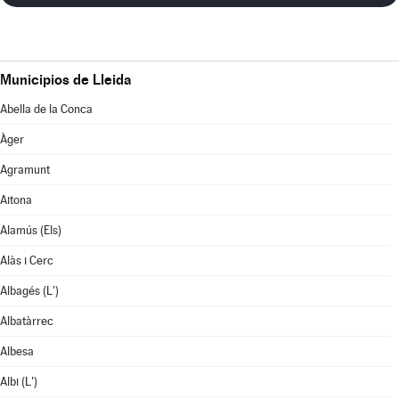
Municipios de Lleida
Abella de la Conca
Àger
Agramunt
Aitona
Alamús (Els)
Alàs i Cerc
Albagés (L')
Albatàrrec
Albesa
Albi (L')