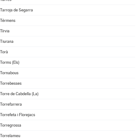
Tarroja de Segarra
Térmens
Tírvia
Tiurana
Torà
Torms (Els)
Tornabous
Torrebesses
Torre de Cabdella (La)
Torrefarrera
Torrefeta i Florejacs
Torregrossa
Torrelameu