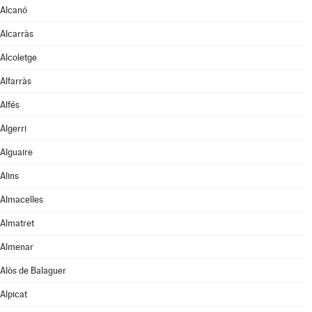
Alcanó
Alcarràs
Alcoletge
Alfarràs
Alfés
Algerri
Alguaire
Alins
Almacelles
Almatret
Almenar
Alòs de Balaguer
Alpicat