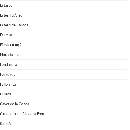
Estaràs
Esterri d'Àneu
Esterri de Cardós
Farrera
Fígols i Alinyà
Floresta (La)
Fondarella
Foradada
Fuliola (La)
Fulleda
Gavet de la Conca
Gimenells i el Pla de la Font
Golmés