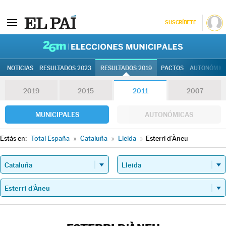
SUSCRÍBETE
26M | Elec
NOTICIAS
RESULTADOS 2023
RESULTADOS 2019
PACTOS
AUTONÓMIC
2019
2015
2011
2007
MUNICIPALES
AUTONÓMICAS
Estás en:
Total España
»
Cataluña
»
Lleida
»
Esterri d'Àneu