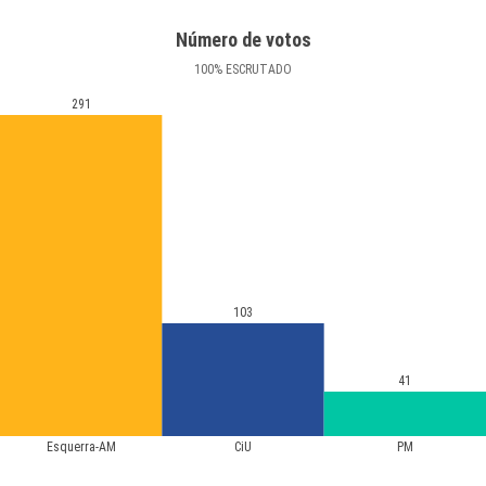
Número de votos
100
%
ESCRUTADO
291
103
41
Esquerra-AM
CiU
PM