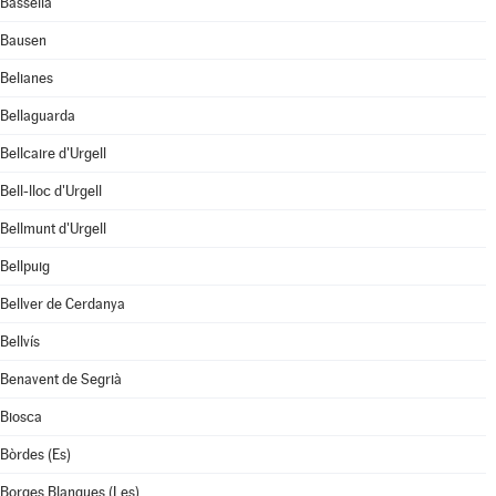
Bassella
Bausen
Belianes
Bellaguarda
Bellcaire d'Urgell
Bell-lloc d'Urgell
Bellmunt d'Urgell
Bellpuig
Bellver de Cerdanya
Bellvís
Benavent de Segrià
Biosca
Bòrdes (Es)
Borges Blanques (Les)