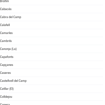
Bràfim
Cabacés
Cabra del Camp
Calafell
Camarles
Cambrils
Canonja (La)
Capafonts
Capçanes
Caseres
Castellvell del Camp
Catllar (El)
Colldejou
Conesa