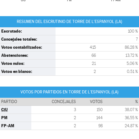
CiU
PM
FP-AM
RESUMEN DEL ESCRUTINIO DE TORRE DE L'ESPANYOL (LA)
Escrutado:
100 %
Concejales totales:
7
Votos contabilizados:
415
86,28 %
Abstenciones:
66
13,72 %
Votos nulos:
21
5,06 %
Votos en blanco:
2
0,51 %
VOTOS POR PARTIDOS EN TORRE DE L'ESPANYOL (LA)
PARTIDO
CONCEJALES
VOTOS
%
CiU
3
150
38,07 %
PM
2
144
36,55 %
FP-AM
2
98
24,87 %