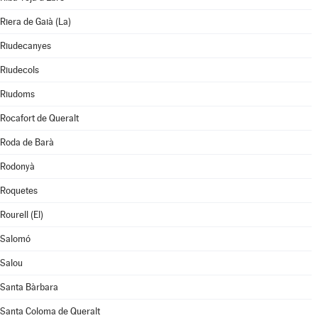
Riera de Gaià (La)
Riudecanyes
Riudecols
Riudoms
Rocafort de Queralt
Roda de Barà
Rodonyà
Roquetes
Rourell (El)
Salomó
Salou
Santa Bàrbara
Santa Coloma de Queralt