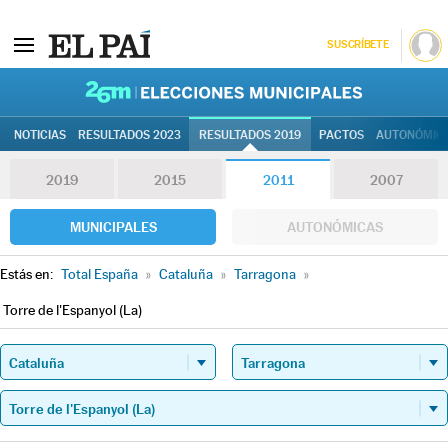
SUSCRÍBETE
26M | Elec
NOTICIAS
RESULTADOS 2023
RESULTADOS 2019
PACTOS
AUTONÓMIC
2019
2015
2011
2007
MUNICIPALES
AUTONÓMICAS
Estás en:
Total España
»
Cataluña
»
Tarragona
»
Torre de l'Espanyol (La)