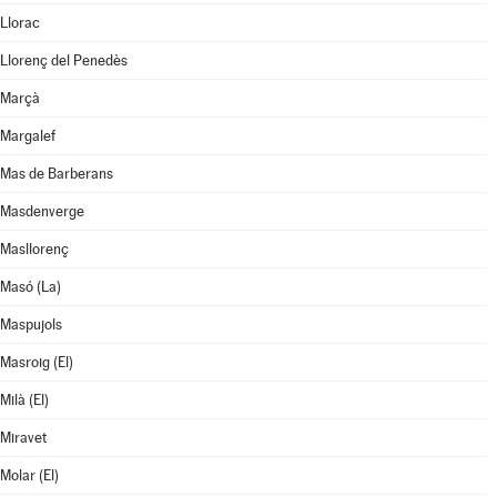
Llorac
Llorenç del Penedès
Marçà
Margalef
Mas de Barberans
Masdenverge
Masllorenç
Masó (La)
Maspujols
Masroig (El)
Milà (El)
Miravet
Molar (El)