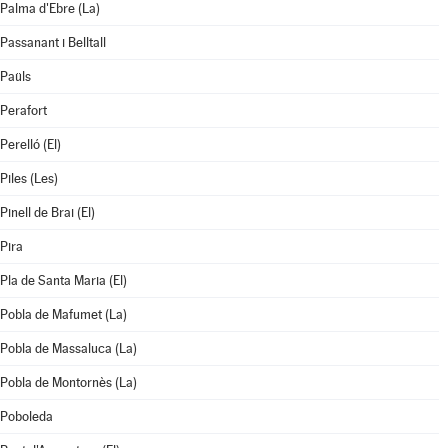
Palma d'Ebre (La)
Passanant i Belltall
Paüls
Perafort
Perelló (El)
Piles (Les)
Pinell de Brai (El)
Pira
Pla de Santa Maria (El)
Pobla de Mafumet (La)
Pobla de Massaluca (La)
Pobla de Montornès (La)
Poboleda