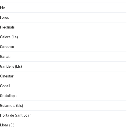
Flix
Forès
Freginals
Galera (La)
Gandesa
Garcia
Garidells (Els)
Ginestar
Godall
Gratallops
Guiamets (Els)
Horta de Sant Joan
Lloar (El)