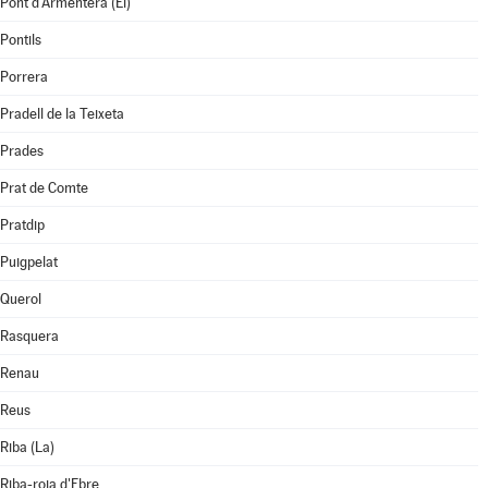
Pont d'Armentera (El)
Pontils
Porrera
Pradell de la Teixeta
Prades
Prat de Comte
Pratdip
Puigpelat
Querol
Rasquera
Renau
Reus
Riba (La)
Riba-roja d'Ebre