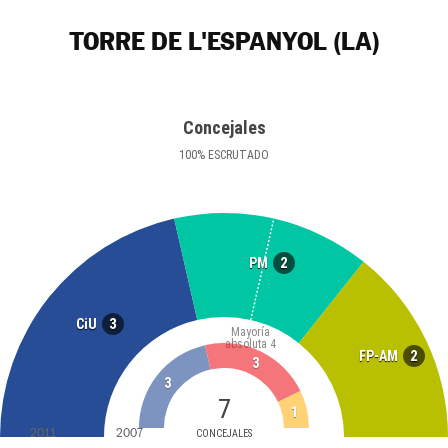
TORRE DE L'ESPANYOL (LA)
Concejales
100
%
ESCRUTADO
2
PM
3
CiU
Mayoría
absoluta
4
2
FP-AM
3
3
7
1
2011
2007
CONCEJALES