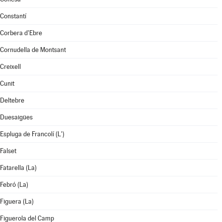
Constantí
Corbera d'Ebre
Cornudella de Montsant
Creixell
Cunit
Deltebre
Duesaigües
Espluga de Francolí (L')
Falset
Fatarella (La)
Febró (La)
Figuera (La)
Figuerola del Camp