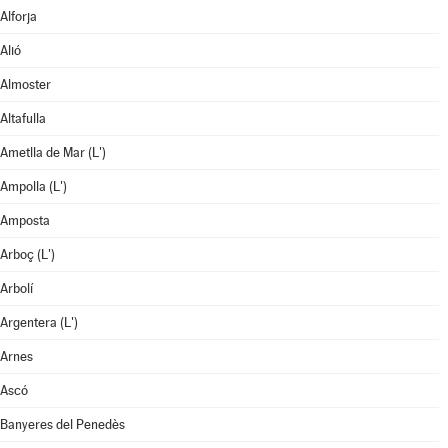
Alforja
Alió
Almoster
Altafulla
Ametlla de Mar (L')
Ampolla (L')
Amposta
Arboç (L')
Arbolí
Argentera (L')
Arnes
Ascó
Banyeres del Penedès