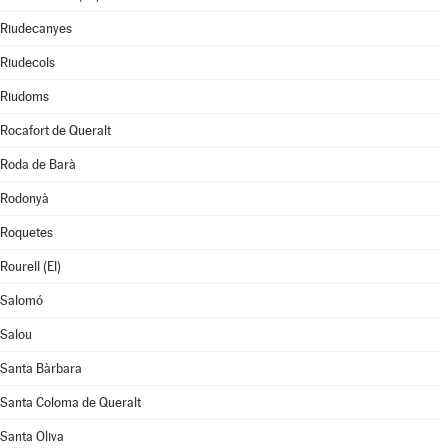
Riudecanyes
Riudecols
Riudoms
Rocafort de Queralt
Roda de Barà
Rodonyà
Roquetes
Rourell (El)
Salomó
Salou
Santa Bàrbara
Santa Coloma de Queralt
Santa Oliva