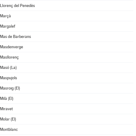
Llorenç del Penedès
Marçà
Margalef
Mas de Barberans
Masdenverge
Masllorenç
Masó (La)
Maspujols
Masroig (El)
Milà (El)
Miravet
Molar (El)
Montblanc