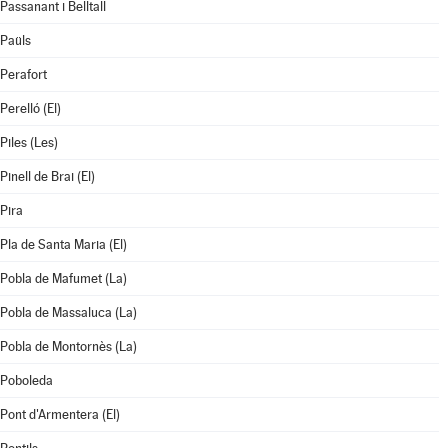
Passanant i Belltall
Paüls
Perafort
Perelló (El)
Piles (Les)
Pinell de Brai (El)
Pira
Pla de Santa Maria (El)
Pobla de Mafumet (La)
Pobla de Massaluca (La)
Pobla de Montornès (La)
Poboleda
Pont d'Armentera (El)