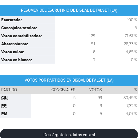
RESUMEN DEL ESCRUTINIO DE BISBAL DE FALSET (LA)
Escrutado:
100 %
Concejales totales:
5
Votos contabilizados:
129
71,67 %
Abstenciones:
51
28,33 %
Votos nulos:
6
4,65 %
Votos en blanco:
0
0 %
VOTOS POR PARTIDOS EN BISBAL DE FALSET (LA)
PARTIDO
CONCEJALES
VOTOS
%
CiU
5
99
80,49 %
PP
0
9
7,32 %
PM
0
5
4,07 %
Descárgate los datos en xml