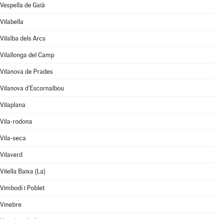
Vespella de Gaià
Vilabella
Vilalba dels Arcs
Vilallonga del Camp
Vilanova de Prades
Vilanova d'Escornalbou
Vilaplana
Vila-rodona
Vila-seca
Vilaverd
Vilella Baixa (La)
Vimbodí i Poblet
Vinebre