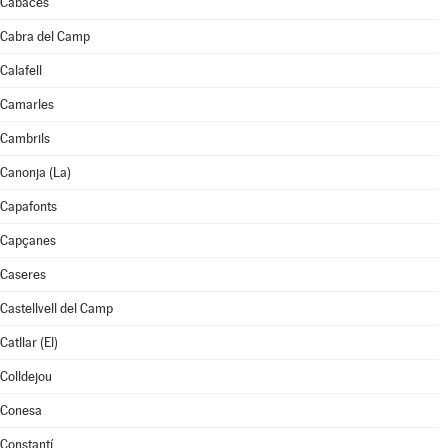
Cabacés
Cabra del Camp
Calafell
Camarles
Cambrils
Canonja (La)
Capafonts
Capçanes
Caseres
Castellvell del Camp
Catllar (El)
Colldejou
Conesa
Constantí