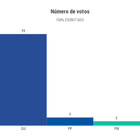
Número de votos
100
%
ESCRUTADO
99
9
5
CiU
PP
PM