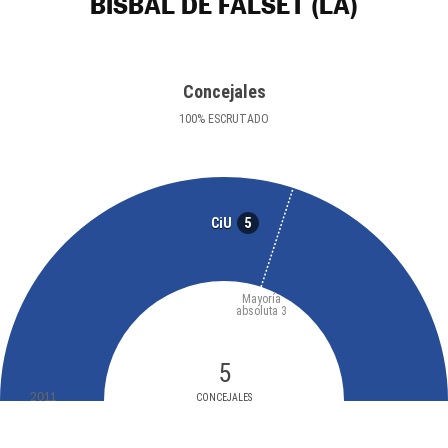
BISBAL DE FALSET (LA)
Concejales
100
%
ESCRUTADO
5
CiU
Mayoría
absoluta
3
5
2011
CONCEJALES