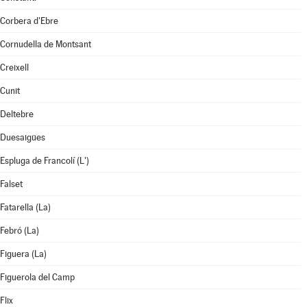
Corbera d'Ebre
Cornudella de Montsant
Creixell
Cunit
Deltebre
Duesaigües
Espluga de Francolí (L')
Falset
Fatarella (La)
Febró (La)
Figuera (La)
Figuerola del Camp
Flix