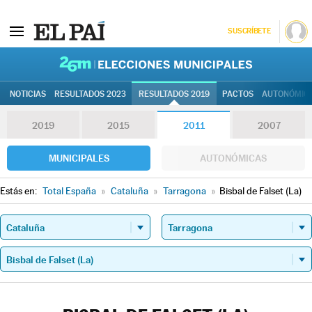
SUSCRÍBETE
26M | Elec
NOTICIAS
RESULTADOS 2023
RESULTADOS 2019
PACTOS
AUTONÓMIC
2019
2015
2011
2007
MUNICIPALES
AUTONÓMICAS
Estás en:
Total España
»
Cataluña
»
Tarragona
»
Bisbal de Falset (La)