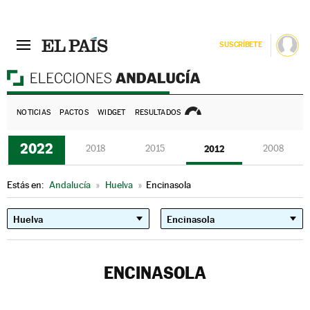
SUSCRÍBETE
E
NOTICIAS
PACTOS
WIDGET
RESULTADOS
2022
2018
2015
2012
2008
Estás en:
Andalucía
»
Huelva
»
Encinasola
ENCINASOLA