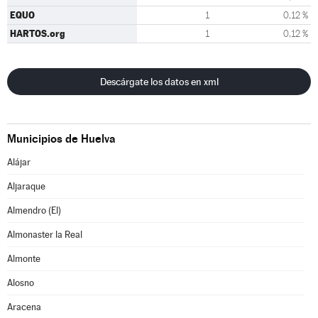
EQUO
1
0,12 %
HARTOS.org
1
0,12 %
Descárgate los datos en xml
Municipios de Huelva
Alájar
Aljaraque
Almendro (El)
Almonaster la Real
Almonte
Alosno
Aracena