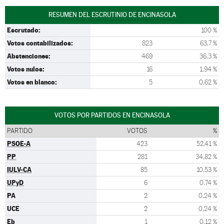
RESUMEN DEL ESCRUTINIO DE ENCINASOLA
Escrutado:
100 %
Votos contabilizados:
823
63,7 %
Abstenciones:
469
36,3 %
Votos nulos:
16
1,94 %
Votos en blanco:
5
0,62 %
VOTOS POR PARTIDOS EN ENCINASOLA
PARTIDO
VOTOS
%
PSOE-A
423
52,41 %
PP
281
34,82 %
IULV-CA
85
10,53 %
UPyD
6
0,74 %
PA
2
0,24 %
UCE
2
0,24 %
Eb
1
0,12 %