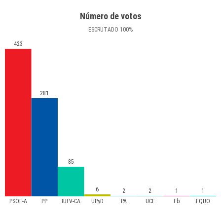
Número de votos
ESCRUTADO
100
%
423
281
85
6
2
2
1
1
PSOE-A
PP
IULV-CA
UPyD
PA
UCE
Eb
EQUO