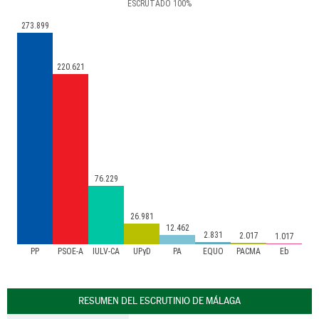
ESCRUTADO
100
%
273.899
220.621
76.229
26.981
12.462
2.831
2.017
1.017
PP
PSOE-A
IULV-CA
UPyD
PA
EQUO
PACMA
Eb
RESUMEN DEL ESCRUTINIO DE MÁLAGA