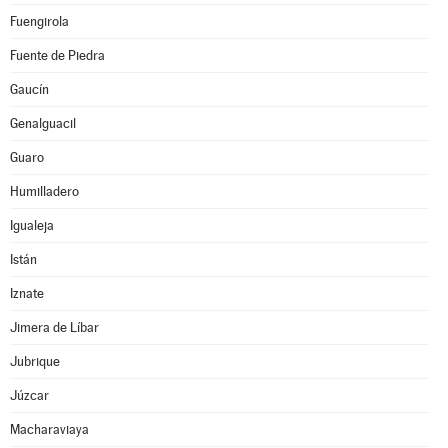
Fuengirola
Fuente de Piedra
Gaucín
Genalguacil
Guaro
Humilladero
Igualeja
Istán
Iznate
Jimera de Líbar
Jubrique
Júzcar
Macharaviaya