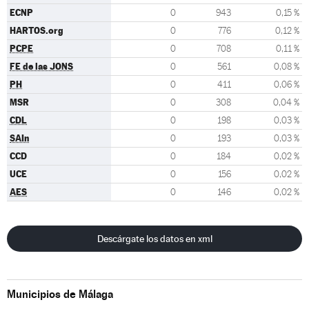
ECNP
0
943
0,15 %
HARTOS.org
0
776
0,12 %
PCPE
0
708
0,11 %
FE de las JONS
0
561
0,08 %
PH
0
411
0,06 %
MSR
0
308
0,04 %
CDL
0
198
0,03 %
SAIn
0
193
0,03 %
CCD
0
184
0,02 %
UCE
0
156
0,02 %
AES
0
146
0,02 %
Descárgate los datos en xml
Municipios de Málaga