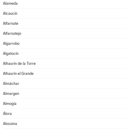
Alameda
Alcaucín
Alfarnate
Alfarnatejo
Algarrobo
Algatocín
Alhaurín de la Torre
Alhaurín el Grande
Almáchar
Almargen
Almogía
Álora
Alozaina