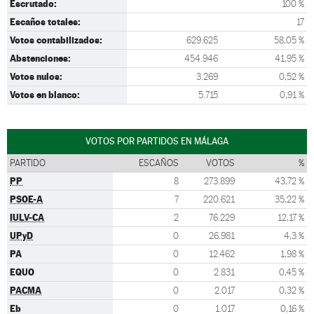
Escrutado:
100 %
Escaños totales:
17
Votos contabilizados:
629.625
58,05 %
Abstenciones:
454.946
41,95 %
Votos nulos:
3.269
0,52 %
Votos en blanco:
5.715
0,91 %
VOTOS POR PARTIDOS EN MÁLAGA
PARTIDO
ESCAÑOS
VOTOS
%
PP
8
273.899
43,72 %
PSOE-A
7
220.621
35,22 %
IULV-CA
2
76.229
12,17 %
UPyD
0
26.981
4,3 %
PA
0
12.462
1,98 %
EQUO
0
2.831
0,45 %
PACMA
0
2.017
0,32 %
Eb
0
1.017
0,16 %