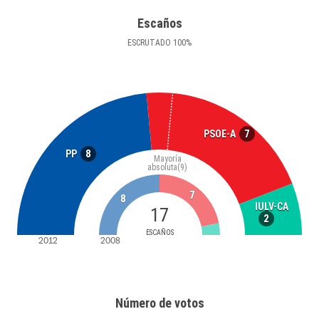
Escaños
ESCRUTADO
100
%
7
PSOE-A
8
PP
Mayoría
absoluta
(9)
7
8
IULV-CA
17
2
ESCAÑOS
2012
2008
Número de votos