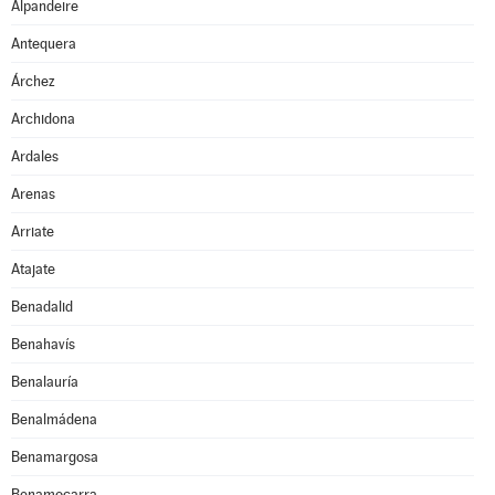
Alpandeire
Antequera
Árchez
Archidona
Ardales
Arenas
Arriate
Atajate
Benadalid
Benahavís
Benalauría
Benalmádena
Benamargosa
Benamocarra