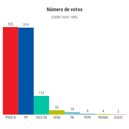
Número de votos
ESCRUTADO
100
%
523
519
113
26
16
6
4
2
PSOE-A
PP
IULV-CA
UPyD
PA
PCPE
PACMA
EQUO