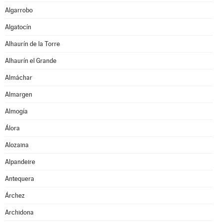
Algarrobo
Algatocín
Alhaurín de la Torre
Alhaurín el Grande
Almáchar
Almargen
Almogía
Álora
Alozaina
Alpandeire
Antequera
Árchez
Archidona