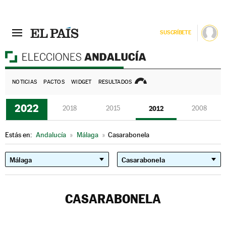
SUSCRÍBETE
E
NOTICIAS
PACTOS
WIDGET
RESULTADOS
2022
2018
2015
2012
2008
Estás en:
Andalucía
»
Málaga
»
Casarabonela
CASARABONELA