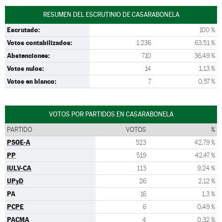
RESUMEN DEL ESCRUTINIO DE CASARABONELA
Escrutado:
100 %
Votos contabilizados:
1.236
63,51 %
Abstenciones:
710
36,49 %
Votos nulos:
14
1,13 %
Votos en blanco:
7
0,57 %
VOTOS POR PARTIDOS EN CASARABONELA
PARTIDO
VOTOS
%
PSOE-A
523
42,79 %
PP
519
42,47 %
IULV-CA
113
9,24 %
UPyD
26
2,12 %
PA
16
1,3 %
PCPE
6
0,49 %
PACMA
4
0,32 %