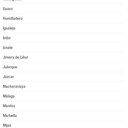
Guaro
Humilladero
Igualeja
Istán
Iznate
Jimera de Líbar
Jubrique
Júzcar
Macharaviaya
Málaga
Manilva
Marbella
Mijas