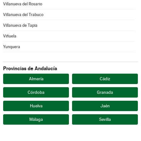
Villanueva del Rosario
Villanueva del Trabuco
Villanueva de Tapia
Viñuela
Yunquera
Provincias de Andalucía
Almería
Cádiz
Córdoba
Granada
Huelva
Jaén
Málaga
Sevilla