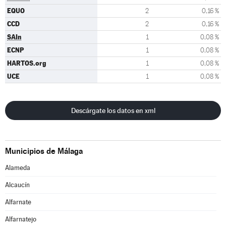
EQUO
2
0,16 %
CCD
2
0,16 %
SAIn
1
0,08 %
ECNP
1
0,08 %
HARTOS.org
1
0,08 %
UCE
1
0,08 %
Descárgate los datos en xml
Municipios de Málaga
Alameda
Alcaucín
Alfarnate
Alfarnatejo