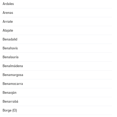
Ardales
Arenas
Arriate
Atajate
Benadalid
Benahavís
Benalauría
Benalmádena
Benamargosa
Benamocarra
Benaoján
Benarrabá
Borge (El)