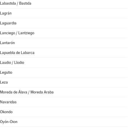
Labastida / Bastida
Lagrán
Laguardia
Lanciego / Lantziego
Lantarón
Lapuebla de Labarca
Laudio / Llodio
Legutio
Leza
Moreda de Álava / Moreda Araba
Navaridas
Okondo
Oyón-Oion