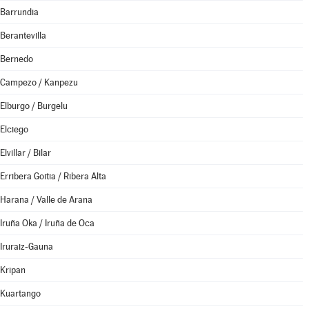
Barrundia
Berantevilla
Bernedo
Campezo / Kanpezu
Elburgo / Burgelu
Elciego
Elvillar / Bilar
Erribera Goitia / Ribera Alta
Harana / Valle de Arana
Iruña Oka / Iruña de Oca
Iruraiz-Gauna
Kripan
Kuartango