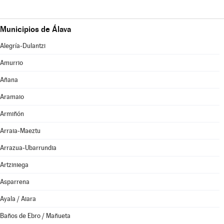
Municipios de Álava
Alegría-Dulantzi
Amurrio
Añana
Aramaio
Armiñón
Arraia-Maeztu
Arrazua-Ubarrundia
Artziniega
Asparrena
Ayala / Aiara
Baños de Ebro / Mañueta