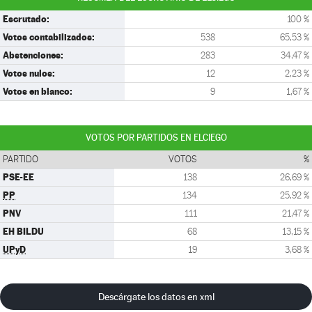
Escrutado:
100 %
Votos contabilizados:
538
65,53 %
Abstenciones:
283
34,47 %
Votos nulos:
12
2,23 %
Votos en blanco:
9
1,67 %
VOTOS POR PARTIDOS EN ELCIEGO
PARTIDO
VOTOS
%
PSE-EE
138
26,69 %
PP
134
25,92 %
PNV
111
21,47 %
EH BILDU
68
13,15 %
UPyD
19
3,68 %
Descárgate los datos en xml