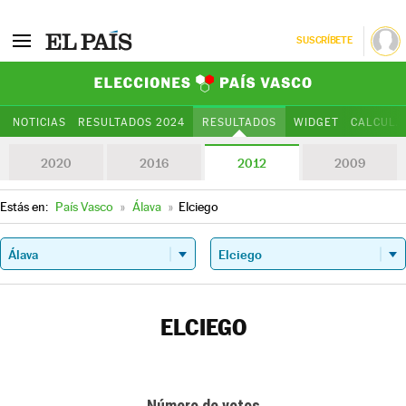
SUSCRÍBETE
Elecciones Paí
NOTICIAS
RESULTADOS 2024
RESULTADOS
WIDGET
CALCULA
2020
2016
2012
2009
Estás en:
País Vasco
»
Álava
»
Elciego
ELCIEGO
Número de votos