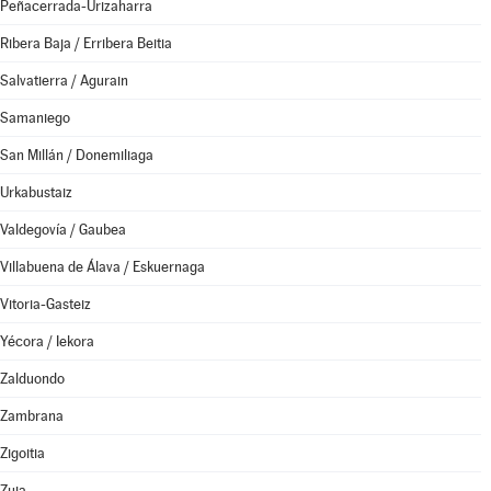
Peñacerrada-Urizaharra
Ribera Baja / Erribera Beitia
Salvatierra / Agurain
Samaniego
San Millán / Donemiliaga
Urkabustaiz
Valdegovía / Gaubea
Villabuena de Álava / Eskuernaga
Vitoria-Gasteiz
Yécora / Iekora
Zalduondo
Zambrana
Zigoitia
Zuia