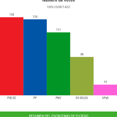
100
%
ESCRUTADO
138
134
111
68
19
PSE-EE
PP
PNV
EH BILDU
UPyD
RESUMEN DEL ESCRUTINIO DE ELCIEGO