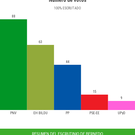
100
%
ESCRUTADO
88
63
44
15
9
PNV
EH BILDU
PP
PSE-EE
UPyD
RESUMEN DEL ESCRUTINIO DE BERNEDO