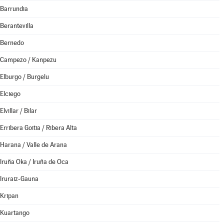
Barrundia
Berantevilla
Bernedo
Campezo / Kanpezu
Elburgo / Burgelu
Elciego
Elvillar / Bilar
Erribera Goitia / Ribera Alta
Harana / Valle de Arana
Iruña Oka / Iruña de Oca
Iruraiz-Gauna
Kripan
Kuartango