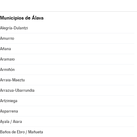
Municipios de Álava
Alegría-Dulantzi
Amurrio
Añana
Aramaio
Armiñón
Arraia-Maeztu
Arrazua-Ubarrundia
Artziniega
Asparrena
Ayala / Aiara
Baños de Ebro / Mañueta