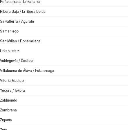
Peñacerrada-Urizaharra
Ribera Baja / Erribera Beitia
Salvatierra / Agurain
Samaniego
San Millán / Donemiliaga
Urkabustaiz
Valdegovía / Gaubea
Villabuena de Álava / Eskuernaga
Vitoria-Gasteiz
Yécora / Iekora
Zalduondo
Zambrana
Zigoitia
Zuia