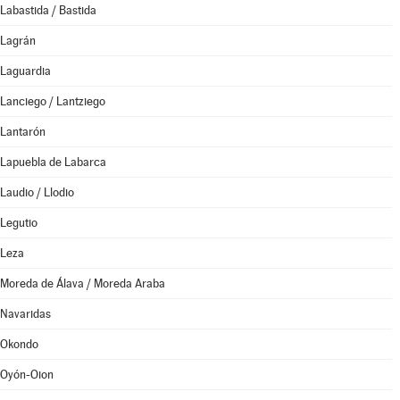
Labastida / Bastida
Lagrán
Laguardia
Lanciego / Lantziego
Lantarón
Lapuebla de Labarca
Laudio / Llodio
Legutio
Leza
Moreda de Álava / Moreda Araba
Navaridas
Okondo
Oyón-Oion