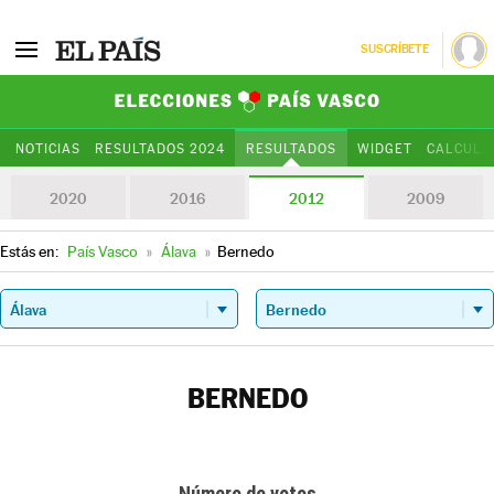
SUSCRÍBETE
Elecciones Paí
NOTICIAS
RESULTADOS 2024
RESULTADOS
WIDGET
CALCULA
2020
2016
2012
2009
Estás en:
País Vasco
»
Álava
»
Bernedo
BERNEDO
Número de votos