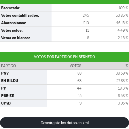
Escrutado:
100 %
Votos contabilizados:
245
53,85 %
Abstenciones:
210
46,15 %
Votos nulos:
11
4,49 %
Votos en blanco:
6
2,45 %
VOTOS POR PARTIDOS EN BERNEDO
PARTIDO
VOTOS
%
PNV
88
38,59 %
EH BILDU
63
27,63 %
PP
44
19,3 %
PSE-EE
15
6,58 %
UPyD
9
3,95 %
Descárgate los datos en xml