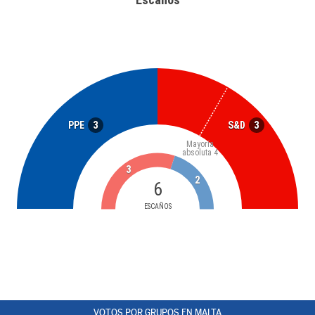
3
3
PPE
S&D
Mayoría
absoluta
4
3
2
6
ESCAÑOS
VOTOS POR GRUPOS EN MALTA