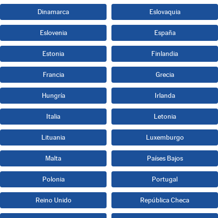
Dinamarca
Eslovaquia
Eslovenia
España
Estonia
Finlandia
Francia
Grecia
Hungría
Irlanda
Italia
Letonia
Lituania
Luxemburgo
Malta
Países Bajos
Polonia
Portugal
Reino Unido
República Checa