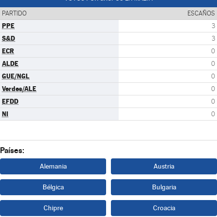
PARTIDO
ESCAÑOS
PPE
3
S&D
3
ECR
0
ALDE
0
GUE/NGL
0
Verdes/ALE
0
EFDD
0
NI
0
Países:
Alemania
Austria
Bélgica
Bulgaria
Chipre
Croacia