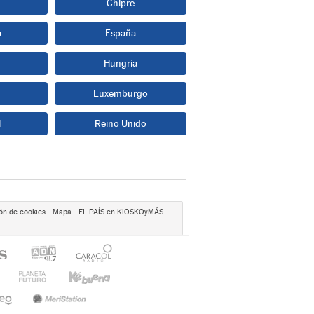
Chipre
a
España
Hungría
Luxemburgo
l
Reino Unido
ón de cookies
Mapa
EL PAÍS en KIOSKOyMÁS