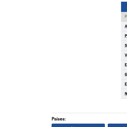
P
V
N
Países: