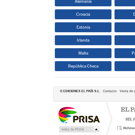
Alemania
Croacia
Estonia
Irlanda
Malta
P
República Checa
EDICIONES EL PAÍS S.L.
©
Contacto
Venta de 