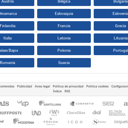
Austria
Bélgica
Bulgaria
Dinamarca
Eslovaquia
Esloveni
Finlandia
Francia
Grecia
Italia
Letonia
Lituania
aíses Bajos
Polonia
Portuga
Rumanía
Suecia
contenidos
Publicidad
Aviso legal
Política de privacidad
Política cookies
Configuraci
Índice
RSS