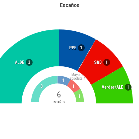
Escaños
1
PPE
3
1
ALDE
S&D
Mayoría
absoluta
4
1
3
1
1
Verdes/ALE
6
1
ESCAÑOS