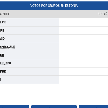
VOTOS POR GRUPOS EN ESTONIA
ARTIDO
ESCAÑ
ALDE
PPE
S&D
erdes/ALE
ECR
GUE/NGL
EFDD
I