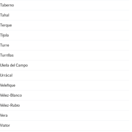
Taberno
Tahal
Terque
Tíjola
Turre
Turrillas
Uleila del Campo
Urrácal
Velefique
Vélez-Blanco
Vélez-Rubio
Vera
Viator