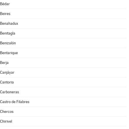
Bédar
Beires
Benahadux
Benitagla
Benizalón
Bentarique
Berja
Canjáyar
Cantoria
Carboneras
Castro de Filabres
Chercos
Chirivel