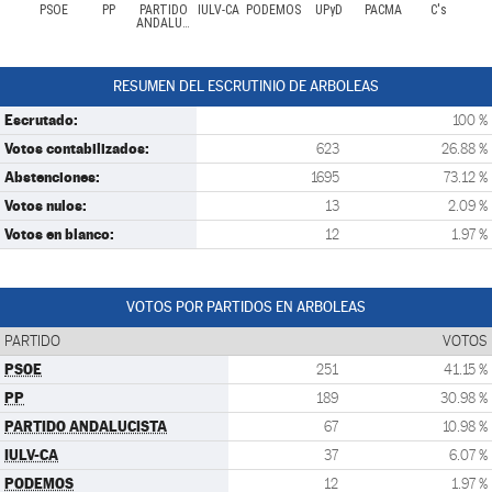
PSOE
PP
PARTIDO
IULV-CA
PODEMOS
UPyD
PACMA
C's
ANDALUCISTA
RESUMEN DEL ESCRUTINIO DE ARBOLEAS
Escrutado:
100 %
Votos contabilizados:
623
26.88 %
Abstenciones:
1695
73.12 %
Votos nulos:
13
2.09 %
Votos en blanco:
12
1.97 %
VOTOS POR PARTIDOS EN ARBOLEAS
PARTIDO
VOTOS
PSOE
251
41.15 %
PP
189
30.98 %
PARTIDO ANDALUCISTA
67
10.98 %
IULV-CA
37
6.07 %
PODEMOS
12
1.97 %