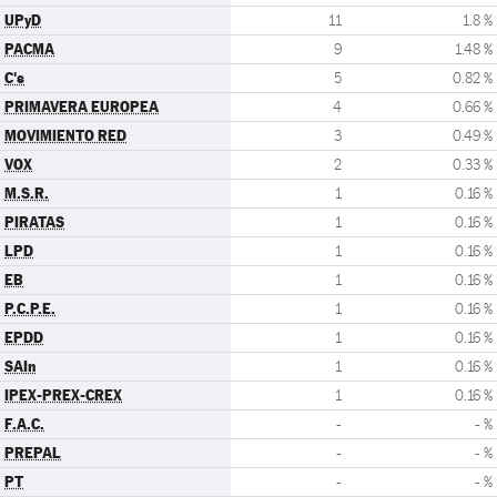
UPyD
11
1.8 %
PACMA
9
1.48 %
C's
5
0.82 %
PRIMAVERA EUROPEA
4
0.66 %
MOVIMIENTO RED
3
0.49 %
VOX
2
0.33 %
M.S.R.
1
0.16 %
PIRATAS
1
0.16 %
LPD
1
0.16 %
EB
1
0.16 %
P.C.P.E.
1
0.16 %
EPDD
1
0.16 %
SAIn
1
0.16 %
IPEX-PREX-CREX
1
0.16 %
F.A.C.
-
- %
PREPAL
-
- %
PT
-
- %