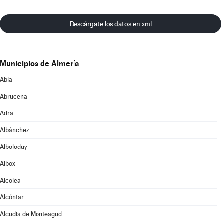
Descárgate los datos en xml
Municipios de Almería
Abla
Abrucena
Adra
Albánchez
Alboloduy
Albox
Alcolea
Alcóntar
Alcudia de Monteagud