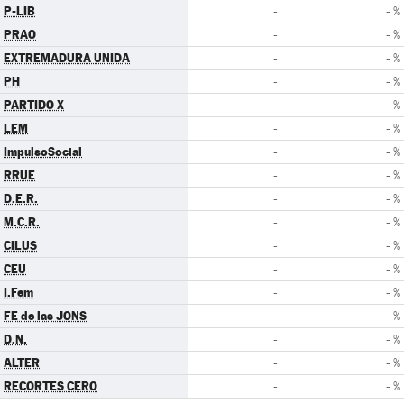
P-LIB
-
- %
PRAO
-
- %
EXTREMADURA UNIDA
-
- %
PH
-
- %
PARTIDO X
-
- %
LEM
-
- %
ImpulsoSocial
-
- %
RRUE
-
- %
D.E.R.
-
- %
M.C.R.
-
- %
CILUS
-
- %
CEU
-
- %
I.Fem
-
- %
FE de las JONS
-
- %
D.N.
-
- %
ALTER
-
- %
RECORTES CERO
-
- %