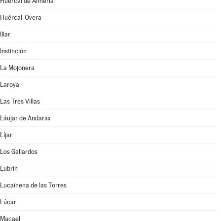
Huércal de Almería
Huércal-Overa
Illar
Instinción
La Mojonera
Laroya
Las Tres Villas
Láujar de Andarax
Líjar
Los Gallardos
Lubrín
Lucainena de las Torres
Lúcar
Macael