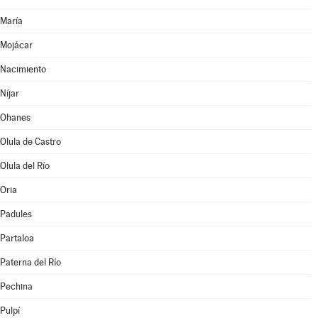
María
Mojácar
Nacimiento
Níjar
Ohanes
Olula de Castro
Olula del Río
Oria
Padules
Partaloa
Paterna del Río
Pechina
Pulpí