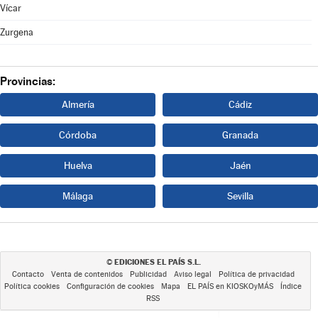
Vícar
Zurgena
Provincias:
Almería
Cádiz
Córdoba
Granada
Huelva
Jaén
Málaga
Sevilla
EDICIONES EL PAÍS S.L.
©
Contacto
Venta de contenidos
Publicidad
Aviso legal
Política de privacidad
Política cookies
Configuración de cookies
Mapa
EL PAÍS en KIOSKOyMÁS
Índice
RSS