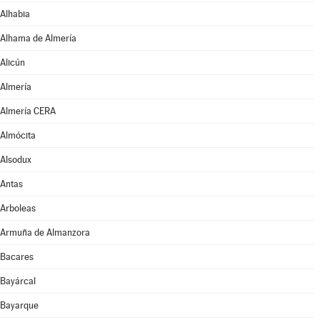
Alhabia
Alhama de Almería
Alicún
Almería
Almería CERA
Almócita
Alsodux
Antas
Arboleas
Armuña de Almanzora
Bacares
Bayárcal
Bayarque