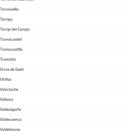
Torrevelilla
Torrijas
Torrijo del Campo
Tramacastiel
Tramacastilla
Tronchón
Urrea de Gaén
Utrillas
Valacloche
Valbona
Valdealgorfa
Valdecuenca
Valdelinares