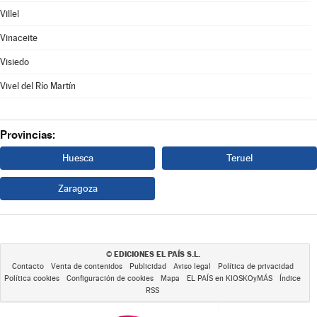
Villel
Vinaceite
Visiedo
Vivel del Río Martín
Provincias:
Huesca
Teruel
Zaragoza
EDICIONES EL PAÍS S.L.
©
Contacto
Venta de contenidos
Publicidad
Aviso legal
Política de privacidad
Política cookies
Configuración de cookies
Mapa
EL PAÍS en KIOSKOyMÁS
Índice
RSS