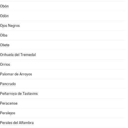
Obón
Odón
Ojos Negros
Olba
Oliete
Orihuela del Tremedal
Orrios
Palomar de Arroyos
Pancrudo
Peñarroya de Tastavins
Peracense
Peralejos
Perales del Alfambra