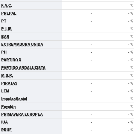
F.A.C.
-
- %
PREPAL
-
- %
PT
-
- %
P-LIB
-
- %
BAR
-
- %
EXTREMADURA UNIDA
-
- %
PH
-
- %
PARTIDO X
-
- %
PARTIDO ANDALUCISTA
-
- %
M.S.R.
-
- %
PIRATAS
-
- %
LEM
-
- %
ImpulsoSocial
-
- %
Puyalón
-
- %
PRIMAVERA EUROPEA
-
- %
IUA
-
- %
RRUE
-
- %