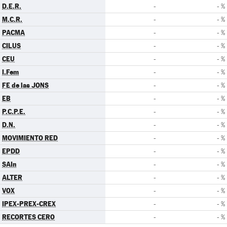
D.E.R.
-
- %
M.C.R.
-
- %
PACMA
-
- %
CILUS
-
- %
CEU
-
- %
I.Fem
-
- %
FE de las JONS
-
- %
EB
-
- %
P.C.P.E.
-
- %
D.N.
-
- %
MOVIMIENTO RED
-
- %
EPDD
-
- %
SAIn
-
- %
ALTER
-
- %
VOX
-
- %
IPEX-PREX-CREX
-
- %
RECORTES CERO
-
- %