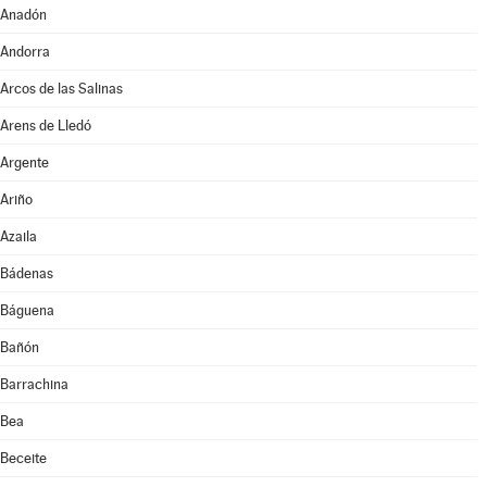
Anadón
Andorra
Arcos de las Salinas
Arens de Lledó
Argente
Ariño
Azaila
Bádenas
Báguena
Bañón
Barrachina
Bea
Beceite