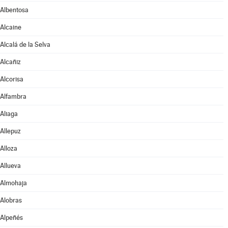
Albentosa
Alcaine
Alcalá de la Selva
Alcañiz
Alcorisa
Alfambra
Aliaga
Allepuz
Alloza
Allueva
Almohaja
Alobras
Alpeñés