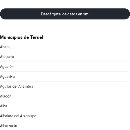
Descárgate los datos en xml
Municipios de Teruel
Ababuj
Abejuela
Aguatón
Aguaviva
Aguilar del Alfambra
Alacón
Alba
Albalate del Arzobispo
Albarracín