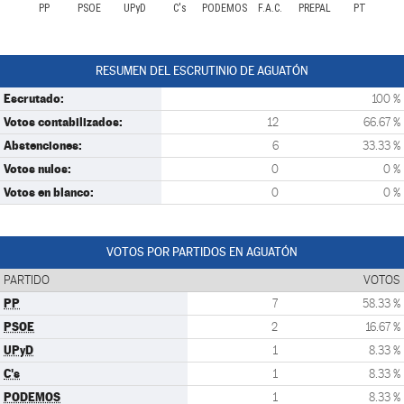
PP
PSOE
UPyD
C's
PODEMOS
F.A.C.
PREPAL
PT
RESUMEN DEL ESCRUTINIO DE AGUATÓN
Escrutado:
100 %
Votos contabilizados:
12
66.67 %
Abstenciones:
6
33.33 %
Votos nulos:
0
0 %
Votos en blanco:
0
0 %
VOTOS POR PARTIDOS EN AGUATÓN
PARTIDO
VOTOS
PP
7
58.33 %
PSOE
2
16.67 %
UPyD
1
8.33 %
C's
1
8.33 %
PODEMOS
1
8.33 %