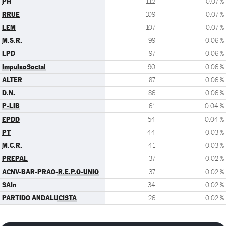
PH
112
0.07 %
RRUE
109
0.07 %
LEM
107
0.07 %
M.S.R.
99
0.06 %
LPD
97
0.06 %
ImpulsoSocial
90
0.06 %
ALTER
87
0.06 %
D.N.
86
0.06 %
P-LIB
61
0.04 %
EPDD
54
0.04 %
PT
44
0.03 %
M.C.R.
41
0.03 %
PREPAL
37
0.02 %
ACNV-BAR-PRAO-R.E.P.O-UNIO
37
0.02 %
SAIn
34
0.02 %
PARTIDO ANDALUCISTA
26
0.02 %