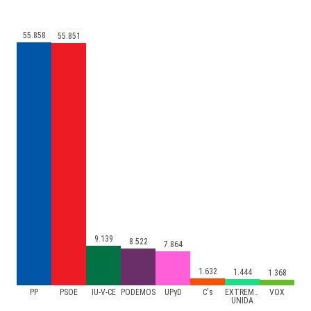
55.858
55.851
9.139
8.522
7.864
1.632
1.444
1.368
PP
PSOE
IU-V-CE
PODEMOS
UPyD
C's
EXTREMADURA
VOX
UNIDA