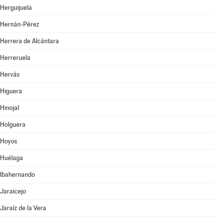
Herguijuela
Hernán-Pérez
Herrera de Alcántara
Herreruela
Hervás
Higuera
Hinojal
Holguera
Hoyos
Huélaga
Ibahernando
Jaraicejo
Jaraíz de la Vera