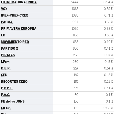
EXTREMADURA UNIDA
1444
0.94 %
VOX
1368
0.89 %
IPEX-PREX-CREX
1086
0.71 %
PACMA
1034
0.68 %
PRIMAVERA EUROPEA
1032
0.68 %
EB
855
0.56 %
MOVIMIENTO RED
636
0.42 %
PARTIDO X
630
0.41 %
PIRATAS
263
0.17 %
I.Fem
260
0.17 %
D.E.R.
214
0.14 %
CEU
197
0.13 %
RECORTES CERO
191
0.12 %
P.C.P.E.
171
0.11 %
F.A.C.
160
0.1 %
FE de las JONS
156
0.1 %
CILUS
119
0.08 %