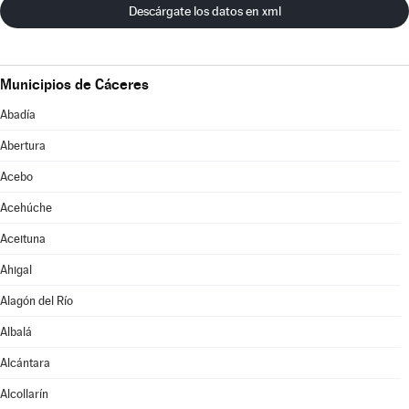
Descárgate los datos en xml
Municipios de Cáceres
Abadía
Abertura
Acebo
Acehúche
Aceituna
Ahigal
Alagón del Río
Albalá
Alcántara
Alcollarín