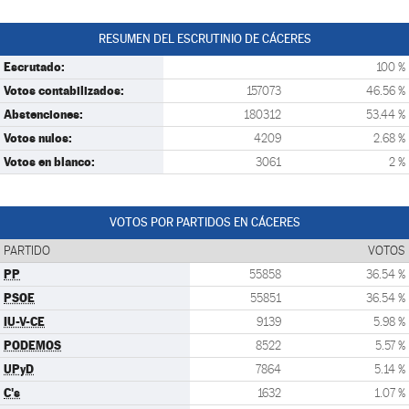
RESUMEN DEL ESCRUTINIO DE CÁCERES
Escrutado:
100 %
Votos contabilizados:
157073
46.56 %
Abstenciones:
180312
53.44 %
Votos nulos:
4209
2.68 %
Votos en blanco:
3061
2 %
VOTOS POR PARTIDOS EN CÁCERES
PARTIDO
VOTOS
PP
55858
36.54 %
PSOE
55851
36.54 %
IU-V-CE
9139
5.98 %
PODEMOS
8522
5.57 %
UPyD
7864
5.14 %
C's
1632
1.07 %