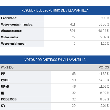
RESUMEN DEL ESCRUTINIO DE VILLAMANTILLA
Escrutado:
100 %
Votos contabilizados:
411
51.06 %
Abstenciones:
394
48.94 %
Votos nulos:
12
2.92 %
Votos en blanco:
5
1.25 %
VOTOS POR PARTIDOS EN VILLAMANTILLA
PARTIDO
VOTOS
PP
165
41.35 %
PSOE
59
14.79 %
UPyD
46
11.53 %
IU
32
8.02 %
PODEMOS
32
8.02 %
C's
20
5.01 %