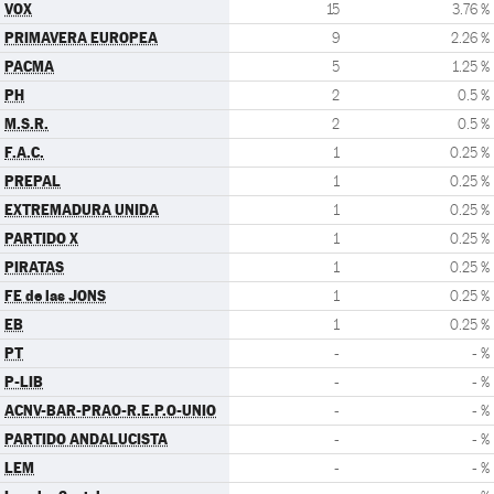
VOX
15
3.76 %
PRIMAVERA EUROPEA
9
2.26 %
PACMA
5
1.25 %
PH
2
0.5 %
M.S.R.
2
0.5 %
F.A.C.
1
0.25 %
PREPAL
1
0.25 %
EXTREMADURA UNIDA
1
0.25 %
PARTIDO X
1
0.25 %
PIRATAS
1
0.25 %
FE de las JONS
1
0.25 %
EB
1
0.25 %
PT
-
- %
P-LIB
-
- %
ACNV-BAR-PRAO-R.E.P.O-UNIO
-
- %
PARTIDO ANDALUCISTA
-
- %
LEM
-
- %