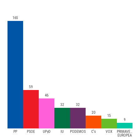
165
59
46
32
32
20
15
9
PP
PSOE
UPyD
IU
PODEMOS
C's
VOX
PRIMAVERA
EUROPEA