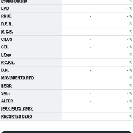
ImpulsoSocial
-
- %
LPD
-
- %
RRUE
-
- %
D.E.R.
-
- %
M.C.R.
-
- %
CILUS
-
- %
CEU
-
- %
I.Fem
-
- %
P.C.P.E.
-
- %
D.N.
-
- %
MOVIMIENTO RED
-
- %
EPDD
-
- %
SAIn
-
- %
ALTER
-
- %
IPEX-PREX-CREX
-
- %
RECORTES CERO
-
- %