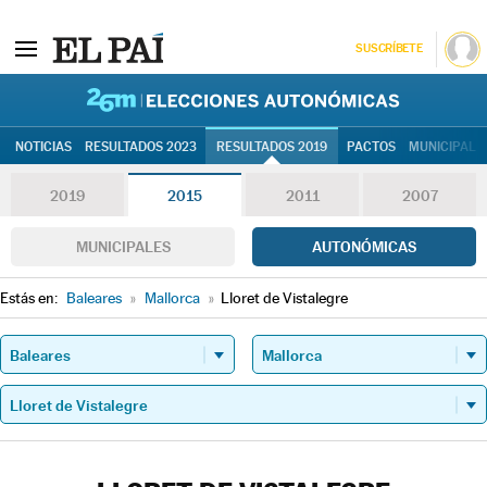
SUSCRÍBETE
26M | Elec
NOTICIAS
RESULTADOS 2023
RESULTADOS 2019
PACTOS
MUNICIPALE
2019
2015
2011
2007
MUNICIPALES
AUTONÓMICAS
Estás en:
Baleares
»
Mallorca
»
Lloret de Vistalegre