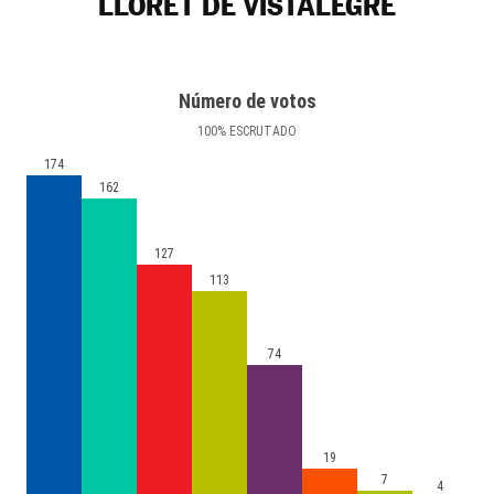
LLORET DE VISTALEGRE
Número de votos
100
%
ESCRUTADO
174
162
127
113
74
19
7
4