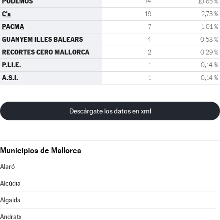
PODEMOS
74
10,65 %
C's
19
2,73 %
PACMA
7
1,01 %
GUANYEM ILLES BALEARS
4
0,58 %
RECORTES CERO MALLORCA
2
0,29 %
P.LI.E.
1
0,14 %
A.S.I.
1
0,14 %
Descárgate los datos en xml
Municipios de Mallorca
Alaró
Alcúdia
Algaida
Andratx