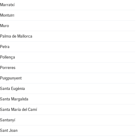
Marratxí
Montuïri
Muro
Palma de Mallorca
Petra
Pollença
Porreres
Puigpunyent
Santa Eugènia
Santa Margalida
Santa María del Camí
Santanyí
Sant Joan