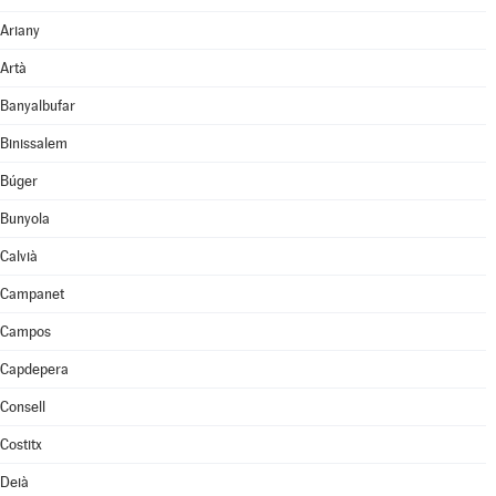
Ariany
Artà
Banyalbufar
Binissalem
Búger
Bunyola
Calvià
Campanet
Campos
Capdepera
Consell
Costitx
Deià