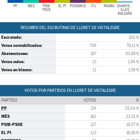
PP
MÉS
PSIB-
EL PI
PODEMOS
C's
PACMA
GUANYEM
PSOE
ILLES
BALEARS
RESUMEN DEL ESCRUTINIO DE LLORET DE VISTALEGRE
Escrutado:
100 %
Votos contabilizados:
708
79,11 %
Abstenciones:
187
20,89 %
Votos nulos:
13
1,84 %
Votos en blanco:
11
1,58 %
VOTOS POR PARTIDOS EN LLORET DE VISTALEGRE
PARTIDO
VOTOS
%
PP
174
25,04 %
MÉS
162
23,31 %
PSIB-PSOE
127
18,27 %
EL PI
113
16,26 %