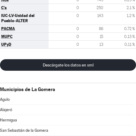
C's
0
250
2,1 %
IUC-LV-Unidad del
0
143
1,2 %
Pueblo-ALTER
PACMA
0
86
0,72 %
MUPC
0
15
0,13 %
UPyD
0
13
0,11 %
Descárgate los datos en xml
Municipios de La Gomera
Agulo
Alajeró
Hermigua
San Sebastián de la Gomera