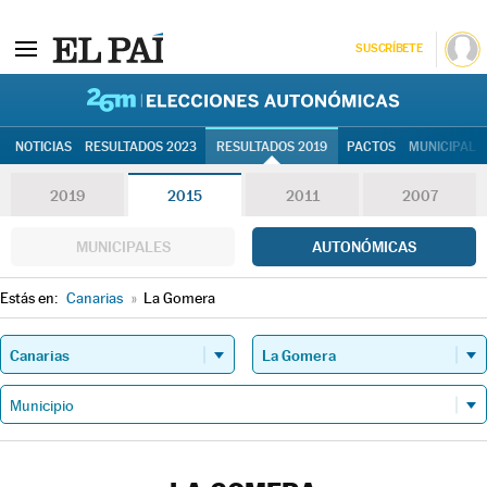
SUSCRÍBETE
26M | Elec
NOTICIAS
RESULTADOS 2023
RESULTADOS 2019
PACTOS
MUNICIPALE
2019
2015
2011
2007
MUNICIPALES
AUTONÓMICAS
Estás en:
Canarias
»
La Gomera