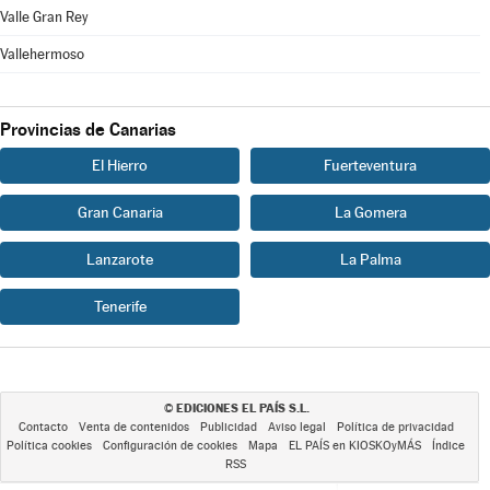
Valle Gran Rey
Vallehermoso
Provincias de Canarias
El Hierro
Fuerteventura
Gran Canaria
La Gomera
Lanzarote
La Palma
Tenerife
EDICIONES EL PAÍS S.L.
©
Contacto
Venta de contenidos
Publicidad
Aviso legal
Política de privacidad
Política cookies
Configuración de cookies
Mapa
EL PAÍS en KIOSKOyMÁS
Índice
RSS