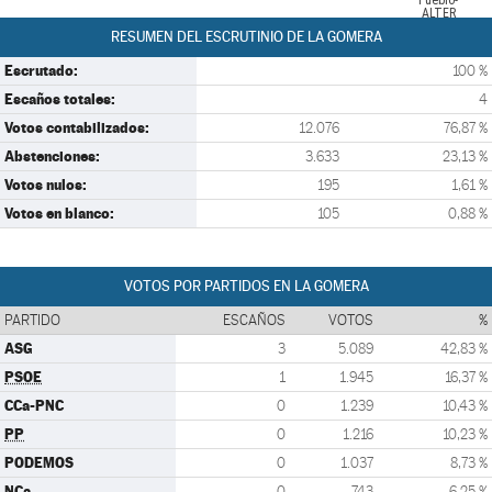
Pueblo-
ALTER
RESUMEN DEL ESCRUTINIO DE LA GOMERA
Escrutado:
100 %
Escaños totales:
4
Votos contabilizados:
12.076
76,87 %
Abstenciones:
3.633
23,13 %
Votos nulos:
195
1,61 %
Votos en blanco:
105
0,88 %
VOTOS POR PARTIDOS EN LA GOMERA
PARTIDO
ESCAÑOS
VOTOS
%
ASG
3
5.089
42,83 %
PSOE
1
1.945
16,37 %
CCa-PNC
0
1.239
10,43 %
PP
0
1.216
10,23 %
PODEMOS
0
1.037
8,73 %
NCa
0
743
6,25 %