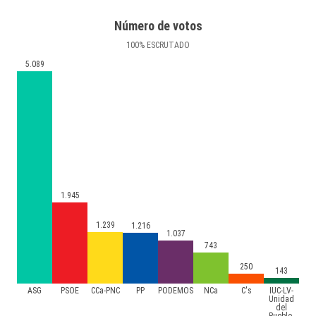
Número de votos
100
%
ESCRUTADO
5.089
1.945
1.239
1.216
1.037
743
250
143
ASG
PSOE
CCa-PNC
PP
PODEMOS
NCa
C's
IUC-LV-
Unidad
del