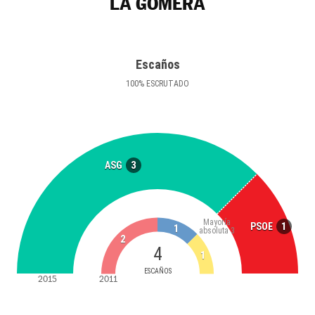
LA GOMERA
Escaños
100
%
ESCRUTADO
3
ASG
Mayoría
1
PSOE
1
absoluta
3
2
4
1
ESCAÑOS
2015
2011