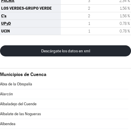
PACMA
3
2,34 %
LOS VERDES-GRUPO VERDE
2
1,56 %
C's
2
1,56 %
UPyD
1
0,78 %
UCIN
1
0,78 %
Descárgate los datos en xml
Municipios de Cuenca
Abia de la Obispalía
Alarcón
Albaladejo del Cuende
Albalate de las Nogueras
Albendea