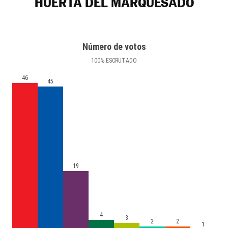
HUERTA DEL MARQUESADO
Número de votos
100
%
ESCRUTADO
46
45
19
4
3
2
2
1