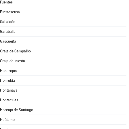
Fuentes
Fuertescusa
Gabaldón
Garaballa
Gascueña
Graja de Campalbo
Graja de Iniesta
Henarejos
Honrubia
Hontanaya
Hontecillas
Horcajo de Santiago
Huélamo