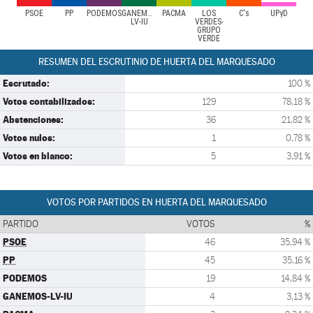
PSOE
PP
PODEMOS
GANEMOS-
PACMA
LOS
C's
UPyD
LV-IU
VERDES-
GRUPO
VERDE
RESUMEN DEL ESCRUTINIO DE HUERTA DEL MARQUESADO
Escrutado:
100 %
Votos contabilizados:
129
78,18 %
Abstenciones:
36
21,82 %
Votos nulos:
1
0,78 %
Votos en blanco:
5
3,91 %
VOTOS POR PARTIDOS EN HUERTA DEL MARQUESADO
PARTIDO
VOTOS
%
PSOE
46
35,94 %
PP
45
35,16 %
PODEMOS
19
14,84 %
GANEMOS-LV-IU
4
3,13 %