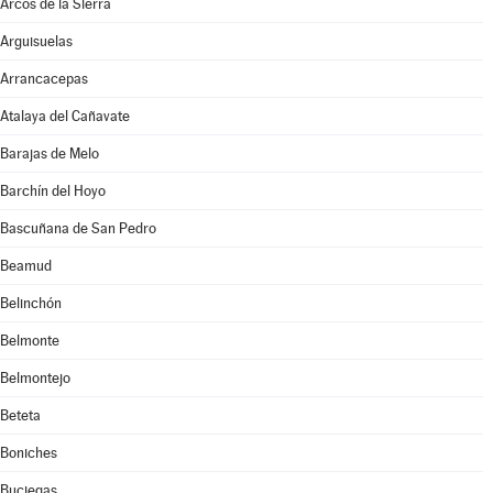
Arcos de la Sierra
Arguisuelas
Arrancacepas
Atalaya del Cañavate
Barajas de Melo
Barchín del Hoyo
Bascuñana de San Pedro
Beamud
Belinchón
Belmonte
Belmontejo
Beteta
Boniches
Buciegas