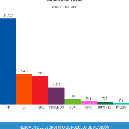
100
%
ESCRUTADO
21.107
7.498
6.998
4.217
1.363
842
727
319
PP
Cs
PSOE
PODEMOS
VOX
UPyD
IUCM - LV
PACMA
RESUMEN DEL ESCRUTINIO DE POZUELO DE ALARCÓN