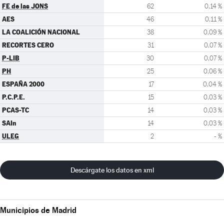
FE de las JONS
62
0,14 %
AES
46
0,11 %
LA COALICIÓN NACIONAL
38
0,09 %
RECORTES CERO
31
0,07 %
P-LIB
30
0,07 %
PH
25
0,06 %
ESPAÑA 2000
17
0,04 %
P.C.P.E.
15
0,03 %
PCAS-TC
14
0,03 %
SAIn
14
0,03 %
ULEG
2
- %
Descárgate los datos en xml
Municipios de Madrid