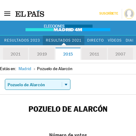
SUSCRÍBETE
RESULTADOS 2023
RESULTADOS 2021
DIRECTO
VÍDEOS
DIAR
2021
2019
2015
2011
2007
Estás en:
Madrid
»
Pozuelo de Alarcón
POZUELO DE ALARCÓN
Número de votos