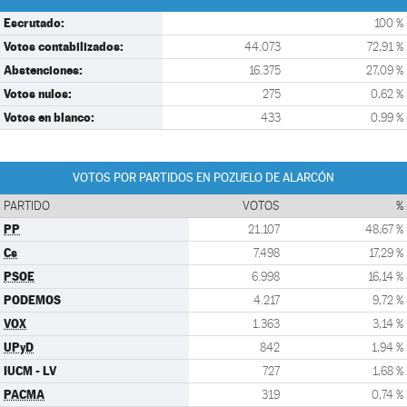
Escrutado:
100 %
Votos contabilizados:
44.073
72,91 %
Abstenciones:
16.375
27,09 %
Votos nulos:
275
0,62 %
Votos en blanco:
433
0,99 %
VOTOS POR PARTIDOS EN POZUELO DE ALARCÓN
PARTIDO
VOTOS
%
PP
21.107
48,67 %
Cs
7.498
17,29 %
PSOE
6.998
16,14 %
PODEMOS
4.217
9,72 %
VOX
1.363
3,14 %
UPyD
842
1,94 %
IUCM - LV
727
1,68 %
PACMA
319
0,74 %