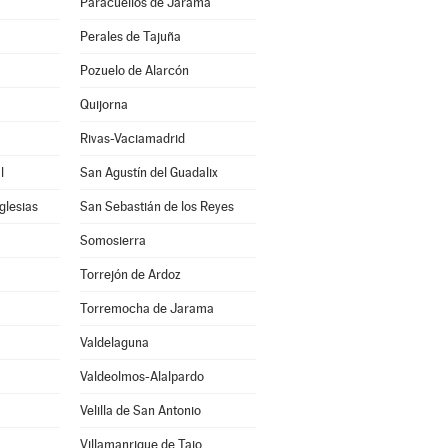
Paracuellos de Jarama
Perales de Tajuña
Pozuelo de Alarcón
Quijorna
Rivas-Vaciamadrid
l
San Agustín del Guadalix
glesias
San Sebastián de los Reyes
Somosierra
Torrejón de Ardoz
Torremocha de Jarama
Valdelaguna
Valdeolmos-Alalpardo
Velilla de San Antonio
Villamanrique de Tajo