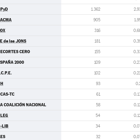
UPyD
1.362
2,9
PACMA
905
1,9
VOX
316
0,6
E de las JONS
181
0,3
ECORTES CERO
155
0,3
SPAÑA 2000
109
0,2
.C.P.E.
102
0,2
PH
93
0,
CAS-TC
61
0,1
A COALICIÓN NACIONAL
58
0,1
ULEG
54
0,1
-LIB
34
0,0
AES
32
0,0