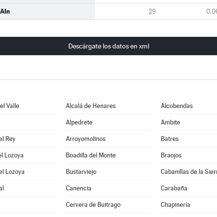
AIn
29
0,0
Descárgate los datos en xml
l Valle
Alcalá de Henares
Alcobendas
Alpedrete
Ambite
el Rey
Arroyomolinos
Batres
el Lozoya
Boadilla del Monte
Braojos
el Lozoya
Bustarviejo
Cabanillas de la Sier
al
Canencia
Carabaña
Cervera de Buitrago
Chapinería