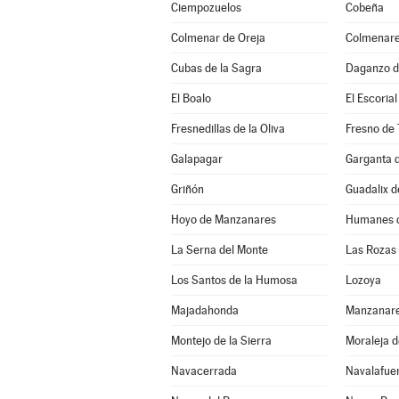
Ciempozuelos
Cobeña
Colmenar de Oreja
Colmenare
Cubas de la Sagra
Daganzo d
El Boalo
El Escorial
Fresnedillas de la Oliva
Fresno de 
Galapagar
Garganta d
Griñón
Guadalix d
Hoyo de Manzanares
Humanes d
La Serna del Monte
Las Rozas
Los Santos de la Humosa
Lozoya
Majadahonda
Manzanare
Montejo de la Sierra
Moraleja 
Navacerrada
Navalafue