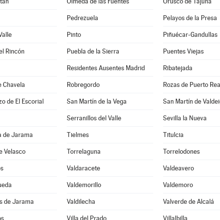
tán
Olmeda de las Fuentes
Orusco de Tajuña
Pedrezuela
Pelayos de la Presa
Valle
Pinto
Piñuécar-Gandullas
el Rincón
Puebla de la Sierra
Puentes Viejas
Residentes Ausentes Madrid
Ribatejada
e Chavela
Robregordo
Rozas de Puerto Rea
o de El Escorial
San Martín de la Vega
San Martín de Valdei
Serranillos del Valle
Sevilla la Nueva
 de Jarama
Tielmes
Titulcia
e Velasco
Torrelaguna
Torrelodones
os
Valdaracete
Valdeavero
ueda
Valdemorillo
Valdemoro
es de Jarama
Valdilecha
Valverde de Alcalá
os
Villa del Prado
Villalbilla