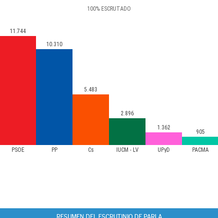
100
%
ESCRUTADO
11.744
10.310
5.483
2.896
1.362
905
PSOE
PP
Cs
IUCM - LV
UPyD
PACMA
RESUMEN DEL ESCRUTINIO DE PARLA