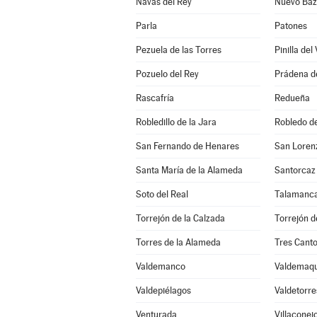
Navas del Rey
Nuevo Baz
Parla
Patones
Pezuela de las Torres
Pinilla del 
Pozuelo del Rey
Prádena d
Rascafría
Redueña
Robledillo de la Jara
Robledo d
San Fernando de Henares
San Lorenz
Santa María de la Alameda
Santorcaz
Soto del Real
Talamanca
Torrejón de la Calzada
Torrejón d
Torres de la Alameda
Tres Cant
Valdemanco
Valdemaq
Valdepiélagos
Valdetorr
Venturada
Villaconej