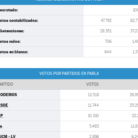
scrutado:
10
otos contabilizados:
47.792
62,7
bstenciones:
28.351
37,2
otos nulos:
706
1,4
otos en blanco:
644
1,3
VOTOS POR PARTIDOS EN PARLA
ARTIDO
VOTOS
PODEMOS
12.518
26,9
PSOE
11.744
25,2
PP
10.310
22,
s
5.483
11,8
UCM - LV
2.896
6,2