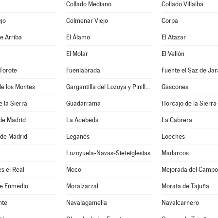
Collado Mediano
Collado Villalba
jo
Colmenar Viejo
Corpa
e Arriba
El Álamo
El Atazar
El Molar
El Vellón
Torote
Fuenlabrada
Fuente el Saz de Ja
e los Montes
Gargantilla del Lozoya y Pinilla de Buitrago
Gascones
e la Sierra
Guadarrama
Horcajo de la Sierra
e Madrid
La Acebeda
La Cabrera
 de Madrid
Leganés
Loeches
Lozoyuela-Navas-Sieteiglesias
Madarcos
s el Real
Meco
Mejorada del Campo
de Enmedio
Moralzarzal
Morata de Tajuña
nte
Navalagamella
Navalcarnero