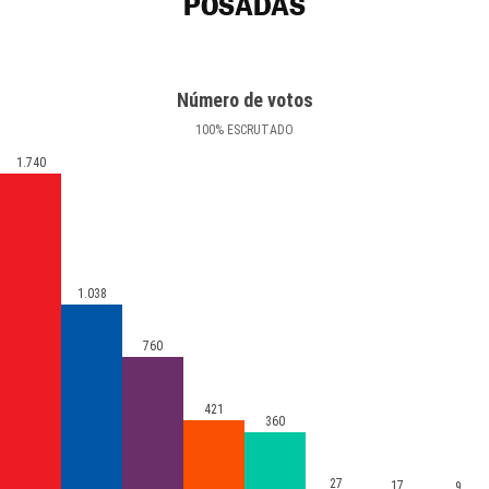
POSADAS
Número de votos
100
%
ESCRUTADO
1.740
1.038
760
421
360
27
17
9