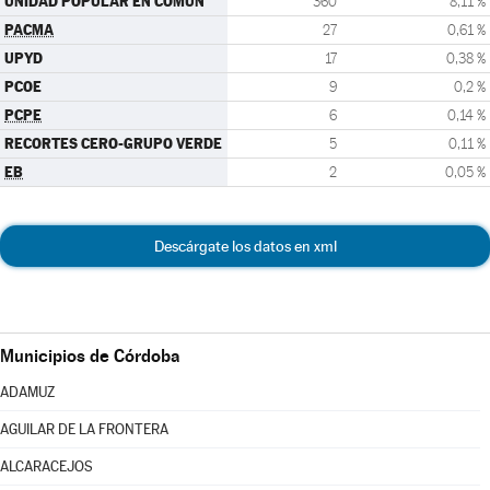
UNIDAD POPULAR EN COMÚN
360
8,11 %
PACMA
27
0,61 %
UPYD
17
0,38 %
PCOE
9
0,2 %
PCPE
6
0,14 %
RECORTES CERO-GRUPO VERDE
5
0,11 %
EB
2
0,05 %
Descárgate los datos en xml
Municipios de Córdoba
ADAMUZ
AGUILAR DE LA FRONTERA
ALCARACEJOS