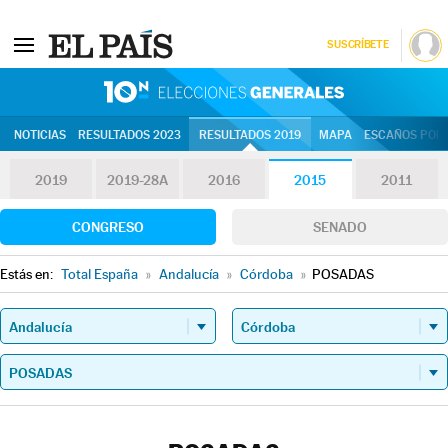
SUSCRÍBETE
10N | Eleccion
NOTICIAS
RESULTADOS 2023
RESULTADOS 2019
MAPA
ESCAÑOS POR 
2019
2019-28A
2016
2015
2011
CONGRESO
SENADO
Estás en:
Total España
»
Andalucía
»
Córdoba
»
POSADAS