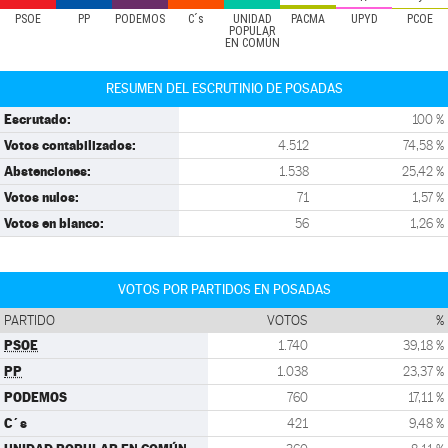
PSOE
PP
PODEMOS
C´s
UNIDAD
PACMA
UPYD
PCOE
POPULAR
EN COMÚN
RESUMEN DEL ESCRUTINIO DE POSADAS
Escrutado:
100 %
Votos contabilizados:
4.512
74,58 %
Abstenciones:
1.538
25,42 %
Votos nulos:
71
1,57 %
Votos en blanco:
56
1,26 %
VOTOS POR PARTIDOS EN POSADAS
PARTIDO
VOTOS
%
PSOE
1.740
39,18 %
PP
1.038
23,37 %
PODEMOS
760
17,11 %
C´s
421
9,48 %