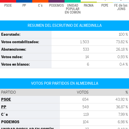
PSOE
PP
C´s
PODEMOS
UNIDAD
PACMA
PCPE
FE de las
POPULAR
JONS
EN COMÚN
RESUMEN DEL ESCRUTINIO DE ALMEDINILLA
Escrutado:
100 %
Votos contabilizados:
1.503
73,82 %
Abstenciones:
533
26,18 %
Votos nulos:
14
0,93 %
Votos en blanco:
6
0,4 %
VOTOS POR PARTIDOS EN ALMEDINILLA
PARTIDO
VOTOS
%
PSOE
654
43,92 %
PP
549
36,87 %
C´s
119
7,99 %
PODEMOS
104
6,98 %