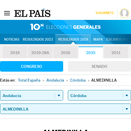
SUSCRÍBETE
10N | Eleccion
NOTICIAS
RESULTADOS 2023
RESULTADOS 2019
MAPA
ESCAÑOS POR 
2019
2019-28A
2016
2015
2011
CONGRESO
SENADO
Estás en:
Total España
»
Andalucía
»
Córdoba
»
ALMEDINILLA