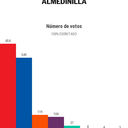
ALMEDINILLA
Número de votos
100
%
ESCRUTADO
654
549
119
104
37
8
4
3