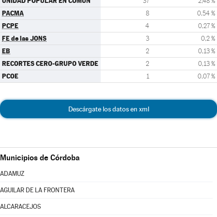
UNIDAD POPULAR EN COMÚN
37
2,48 %
PACMA
8
0,54 %
PCPE
4
0,27 %
FE de las JONS
3
0,2 %
EB
2
0,13 %
RECORTES CERO-GRUPO VERDE
2
0,13 %
PCOE
1
0,07 %
Descárgate los datos en xml
Municipios de Córdoba
ADAMUZ
AGUILAR DE LA FRONTERA
ALCARACEJOS