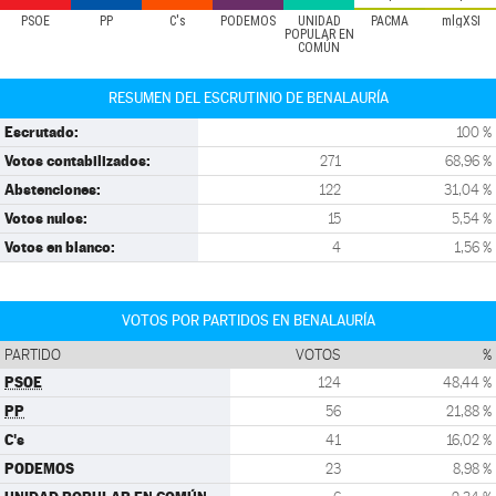
PSOE
PP
C's
PODEMOS
UNIDAD
PACMA
mlgXSÍ
POPULAR EN
COMÚN
RESUMEN DEL ESCRUTINIO DE BENALAURÍA
Escrutado:
100 %
Votos contabilizados:
271
68,96 %
Abstenciones:
122
31,04 %
Votos nulos:
15
5,54 %
Votos en blanco:
4
1,56 %
VOTOS POR PARTIDOS EN BENALAURÍA
PARTIDO
VOTOS
%
PSOE
124
48,44 %
PP
56
21,88 %
C's
41
16,02 %
PODEMOS
23
8,98 %