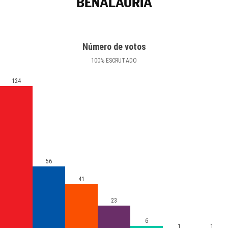
BENALAURÍA
Número de votos
100
%
ESCRUTADO
124
56
41
23
6
1
1