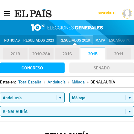
SUSCRÍBETE
10N | Eleccion
NOTICIAS
RESULTADOS 2023
RESULTADOS 2019
MAPA
ESCAÑOS POR 
2019
2019-28A
2016
2015
2011
CONGRESO
SENADO
Estás en:
Total España
»
Andalucía
»
Málaga
»
BENALAURÍA