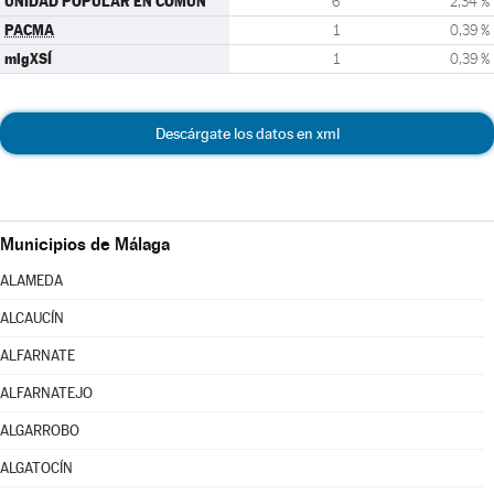
UNIDAD POPULAR EN COMÚN
6
2,34 %
PACMA
1
0,39 %
mlgXSÍ
1
0,39 %
Descárgate los datos en xml
Municipios de Málaga
ALAMEDA
ALCAUCÍN
ALFARNATE
ALFARNATEJO
ALGARROBO
ALGATOCÍN