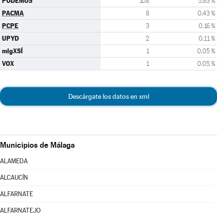
PODEMOS
108
5,83 %
PACMA
8
0,43 %
PCPE
3
0,16 %
UPYD
2
0,11 %
mlgXSÍ
1
0,05 %
VOX
1
0,05 %
Descárgate los datos en xml
Municipios de Málaga
ALAMEDA
ALCAUCÍN
ALFARNATE
ALFARNATEJO