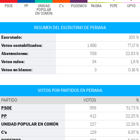
PSOE
PP
UNIDAD
C's
PODEMOS
PACMA
PCPE
UPYD
POPULAR
EN COMÚN
RESUMEN DEL ESCRUTINIO DE PERIANA
Escrutado:
100 %
Votos contabilizados:
1.886
77,17 %
Abstenciones:
558
22,83 %
Votos nulos:
34
1,8 %
Votos en blanco:
3
0,16 %
VOTOS POR PARTIDOS EN PERIANA
PARTIDO
VOTOS
%
PSOE
958
51,73 %
PP
412
22,25 %
UNIDAD POPULAR EN COMÚN
227
12,26 %
C's
129
6,97 %