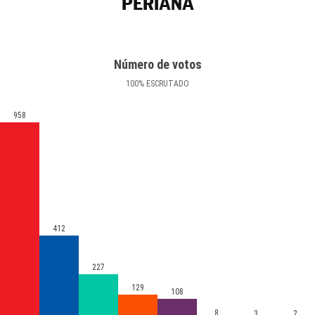
PERIANA
Número de votos
100
%
ESCRUTADO
958
412
227
129
108
8
3
2