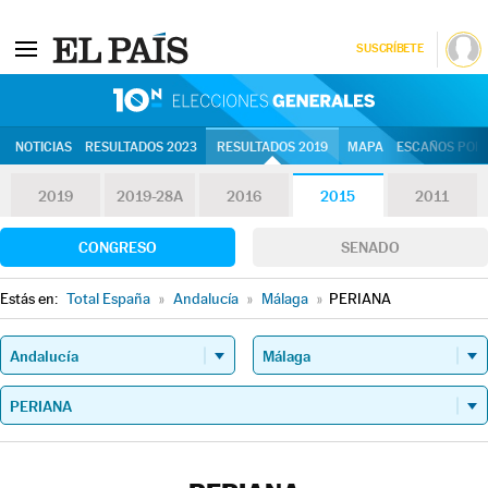
SUSCRÍBETE
10N | Eleccion
NOTICIAS
RESULTADOS 2023
RESULTADOS 2019
MAPA
ESCAÑOS POR 
2019
2019-28A
2016
2015
2011
CONGRESO
SENADO
Estás en:
Total España
»
Andalucía
»
Málaga
»
PERIANA