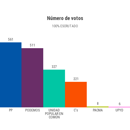
Número de votos
100
%
ESCRUTADO
561
511
327
221
8
6
PP
PODEMOS
UNIDAD
C's
PACMA
UPYD
POPULAR EN
COMÚN