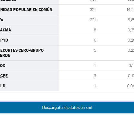
NIDAD POPULAR EN COMÚN
327
14,2
's
221
9,6
PACMA
8
0,3
UPYD
6
0,2
RECORTES CERO-GRUPO
5
0,2
VERDE
VOX
4
0,1
PCPE
3
0,1
PLD
1
0,0
Descárgate los datos en xml