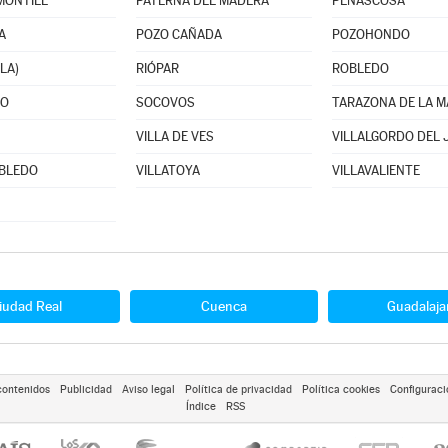
MONTIEL
PATERNA DEL MADERA
PEÑASCOSA
A
POZO CAÑADA
POZOHONDO
LA)
RIÓPAR
ROBLEDO
RO
SOCOVOS
TARAZONA DE LA 
VILLA DE VES
VILLALGORDO DEL 
OBLEDO
VILLATOYA
VILLAVALIENTE
iudad Real
Cuenca
Guadalaja
contenidos
Publicidad
Aviso legal
Política de privacidad
Política cookies
Configuraci
Índice
RSS