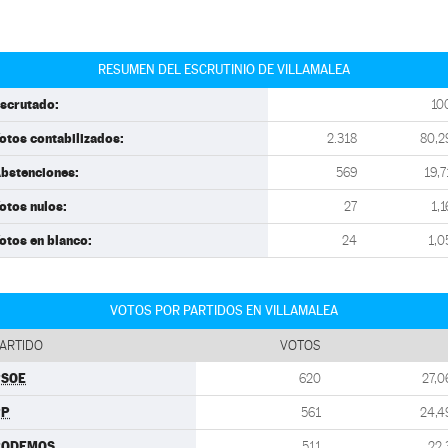
RESUMEN DEL ESCRUTINIO DE VILLAMALEA
scrutado:
10
otos contabilizados:
2.318
80,2
bstenciones:
569
19,7
otos nulos:
27
1,1
otos en blanco:
24
1,0
VOTOS POR PARTIDOS EN VILLAMALEA
ARTIDO
VOTOS
PSOE
620
27,0
PP
561
24,4
PODEMOS
511
22,