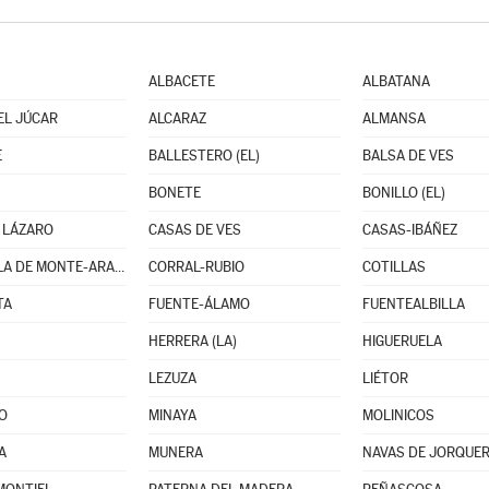
ALBACETE
ALBATANA
EL JÚCAR
ALCARAZ
ALMANSA
E
BALLESTERO (EL)
BALSA DE VES
BONETE
BONILLO (EL)
 LÁZARO
CASAS DE VES
CASAS-IBÁÑEZ
CHINCHILLA DE MONTE-ARAGÓN
CORRAL-RUBIO
COTILLAS
TA
FUENTE-ÁLAMO
FUENTEALBILLA
HERRERA (LA)
HIGUERUELA
LEZUZA
LIÉTOR
O
MINAYA
MOLINICOS
A
MUNERA
NAVAS DE JORQUE