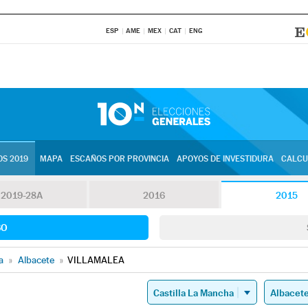
ESP
AME
MEX
CAT
ENG
S 2019
MAPA
ESCAÑOS POR PROVINCIA
APOYOS DE INVESTIDURA
CALCU
2019-28A
2016
2015
SO
a
»
Albacete
»
VILLAMALEA