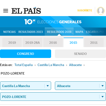
SUSCRÍBETE
10N | Eleccion
NOTICIAS
RESULTADOS 2023
RESULTADOS 2019
MAPA
ESCAÑOS POR 
2019
2019-28A
2016
2015
2011
CONGRESO
SENADO
Estás en:
Total España
»
Castilla La Mancha
»
Albacete
»
POZO-LORENTE