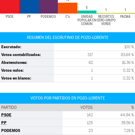
5
1
1
PSOE
PP
PODEMOS
C's
UNIDAD
RECORTES
PACMA
POPULAR EN
CERO-GRUPO
COMÚN
VERDE
RESUMEN DEL ESCRUTINIO DE POZO-LORENTE
Escrutado:
100 %
Votos contabilizados:
317
83,64 %
Abstenciones:
62
16,36 %
Votos nulos:
1
0,32 %
Votos en blanco:
1
0,32 %
VOTOS POR PARTIDOS EN POZO-LORENTE
PARTIDO
VOTOS
%
PSOE
142
44,94 %
PP
125
39,56 %
PODEMOS
23
7,28 %