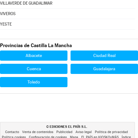
VILLAVERDE DE GUADALIMAR
VIVEROS
YESTE
Provincias de Castilla La Mancha
Albacete
Ciudad Real
Cuenca
Guadalajara
Toledo
EDICIONES EL PAÍS S.L.
©
Contacto
Venta de contenidos
Publicidad
Aviso legal
Política de privacidad
Política cookies
Configuración de cookies
Mapa
EL PAÍS en KIOSKOyMÁS
Índice