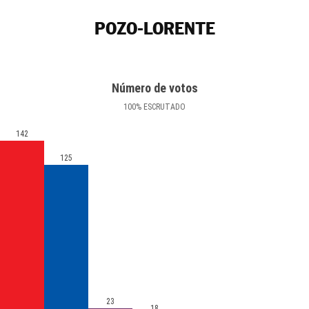
POZO-LORENTE
Número de votos
100
%
ESCRUTADO
142
125
23
18