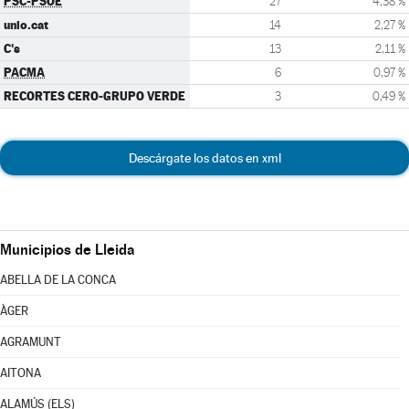
PSC-PSOE
27
4,38 %
unio.cat
14
2,27 %
C's
13
2,11 %
PACMA
6
0,97 %
RECORTES CERO-GRUPO VERDE
3
0,49 %
Descárgate los datos en xml
Municipios de Lleida
ABELLA DE LA CONCA
ÀGER
AGRAMUNT
AITONA
ALAMÚS (ELS)