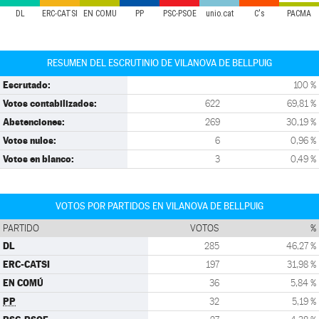
DL
ERC-CATSI
EN COMÚ
PP
PSC-PSOE
unio.cat
C's
PACMA
RESUMEN DEL ESCRUTINIO DE VILANOVA DE BELLPUIG
Escrutado:
100 %
Votos contabilizados:
622
69,81 %
Abstenciones:
269
30,19 %
Votos nulos:
6
0,96 %
Votos en blanco:
3
0,49 %
VOTOS POR PARTIDOS EN VILANOVA DE BELLPUIG
PARTIDO
VOTOS
%
DL
285
46,27 %
ERC-CATSI
197
31,98 %
EN COMÚ
36
5,84 %
PP
32
5,19 %