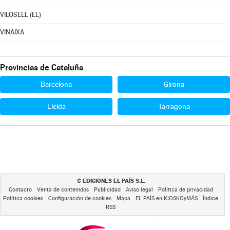
VILOSELL (EL)
VINAIXA
Provincias de Cataluña
Barcelona
Girona
Lleida
Tarragona
EDICIONES EL PAÍS S.L.
©
Contacto
Venta de contenidos
Publicidad
Aviso legal
Política de privacidad
Política cookies
Configuración de cookies
Mapa
EL PAÍS en KIOSKOyMÁS
Índice
RSS