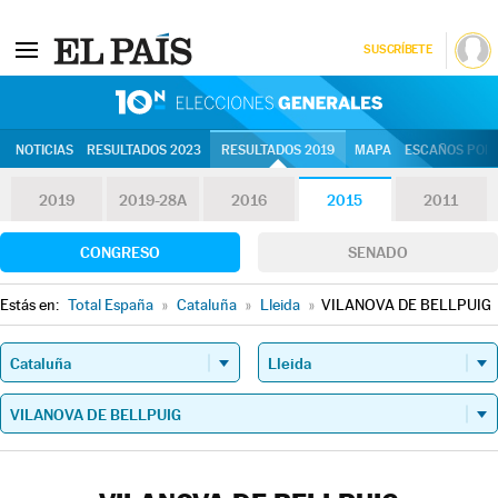
SUSCRÍBETE
10N | Eleccion
NOTICIAS
RESULTADOS 2023
RESULTADOS 2019
MAPA
ESCAÑOS POR 
2019
2019-28A
2016
2015
2011
CONGRESO
SENADO
Estás en:
Total España
»
Cataluña
»
Lleida
»
VILANOVA DE BELLPUIG