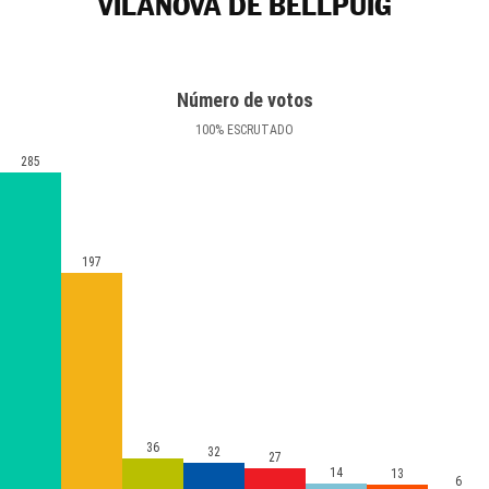
VILANOVA DE BELLPUIG
Número de votos
100
%
ESCRUTADO
285
197
36
32
27
14
13
6