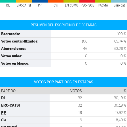
DL
ERC-CATSI
PP
C's
EN COMÚ
PSC-PSOE
PACMA
unio.cat
RESUMEN DEL ESCRUTINIO DE ESTARÀS
Escrutado:
100 %
Votos contabilizados:
106
69,74 %
Abstenciones:
46
30,26 %
Votos nulos:
0
0 %
Votos en blanco:
0
0 %
VOTOS POR PARTIDOS EN ESTARÀS
PARTIDO
VOTOS
%
DL
32
30,19 %
ERC-CATSI
32
30,19 %
PP
19
17,92 %
C's
9
8,49 %