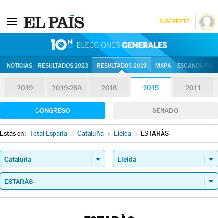
SUSCRÍBETE
10N | Eleccion
NOTICIAS
RESULTADOS 2023
RESULTADOS 2019
MAPA
ESCAÑOS POR 
2019
2019-28A
2016
2015
2011
CONGRESO
SENADO
Estás en:
Total España
»
Cataluña
»
Lleida
»
ESTARÀS