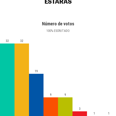
ESTARÀS
Número de votos
100
%
ESCRUTADO
32
32
19
9
9
3
1
1