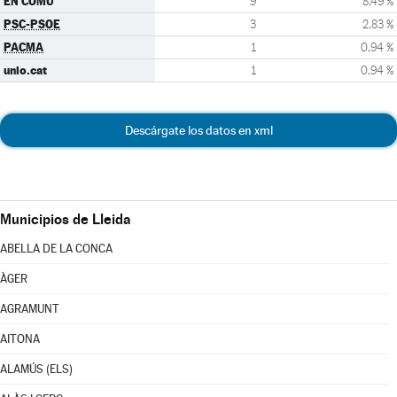
EN COMÚ
9
8,49 %
PSC-PSOE
3
2,83 %
PACMA
1
0,94 %
unio.cat
1
0,94 %
Descárgate los datos en xml
Municipios de Lleida
ABELLA DE LA CONCA
ÀGER
AGRAMUNT
AITONA
ALAMÚS (ELS)