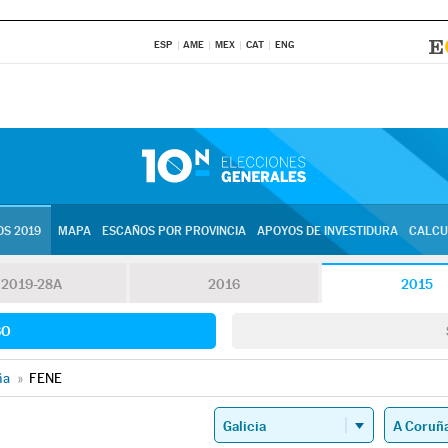
ESP
AME
MEX
CAT
ENG
S 2019
MAPA
ESCAÑOS POR PROVINCIA
APOYOS DE INVESTIDURA
CALCU
2019-28A
2016
2015
SO
ña
»
FENE