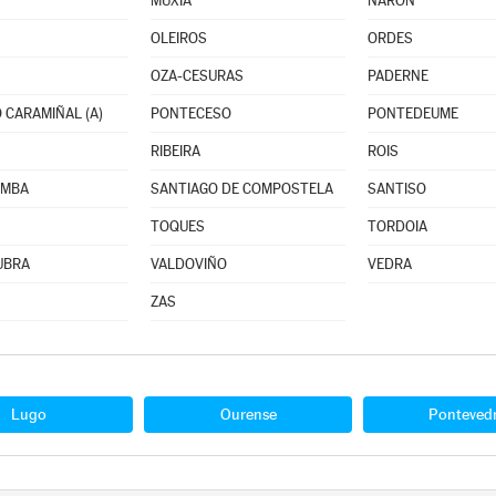
MUXÍA
NARÓN
OLEIROS
ORDES
OZA-CESURAS
PADERNE
 CARAMIÑAL (A)
PONTECESO
PONTEDEUME
RIBEIRA
ROIS
OMBA
SANTIAGO DE COMPOSTELA
SANTISO
TOQUES
TORDOIA
UBRA
VALDOVIÑO
VEDRA
ZAS
Lugo
Ourense
Ponteved