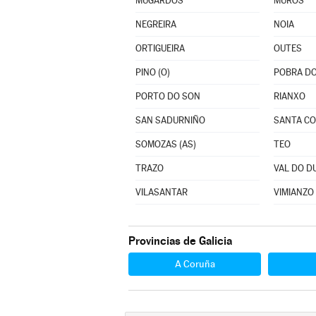
MUGARDOS
MUROS
NEGREIRA
NOIA
ORTIGUEIRA
OUTES
PINO (O)
POBRA DO
PORTO DO SON
RIANXO
SAN SADURNIÑO
SANTA C
SOMOZAS (AS)
TEO
TRAZO
VAL DO D
VILASANTAR
VIMIANZO
Provincias de Galicia
A Coruña