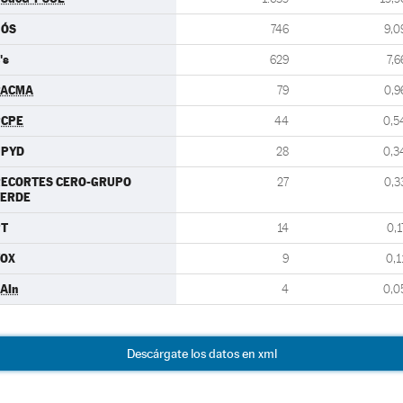
NÓS
746
9,0
's
629
7,6
PACMA
79
0,9
PCPE
44
0,5
UPYD
28
0,3
RECORTES CERO-GRUPO
27
0,3
VERDE
PT
14
0,1
VOX
9
0,1
AIn
4
0,0
Descárgate los datos en xml