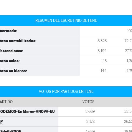
RESUMEN DEL ESCRUTINIO DE FENE
scrutado:
10
otos contabilizados:
8.323
72,2
bstenciones:
3.194
27,7
otos nulos:
113
1,3
otos en blanco:
144
1,7
VOTOS POR PARTIDOS EN FENE
ARTIDO
VOTOS
ODEMOS-En Marea-ANOVA-EU
2.669
32,5
PP
2.178
26,5
SdeG-PSOE
1.639
19,9