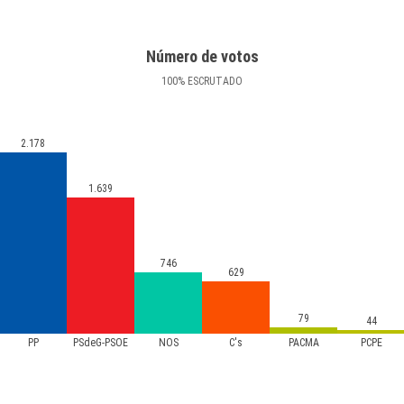
Número de votos
100
%
ESCRUTADO
2.178
1.639
746
629
79
44
PP
PSdeG-PSOE
NÓS
C's
PACMA
PCPE