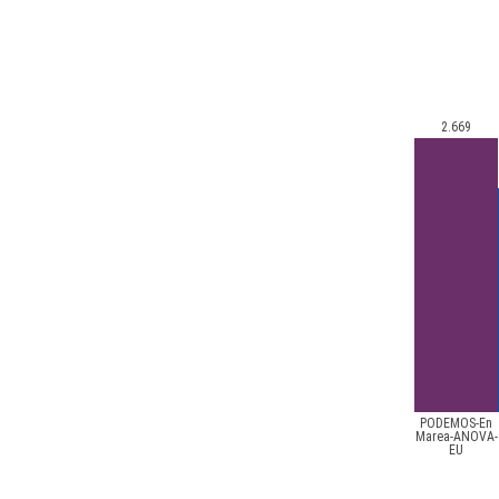
2.669
PODEMOS-En
Marea-ANOVA-
EU