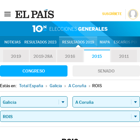
SUSCRÍBETE
10N | Eleccion
NOTICIAS
RESULTADOS 2023
RESULTADOS 2019
MAPA
ESCAÑOS POR 
2019
2019-28A
2016
2015
2011
CONGRESO
SENADO
Estás en:
Total España
»
Galicia
»
A Coruña
»
ROIS