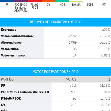
PP
PODEMOS-
PSdeG-
C's
NÓS
PACMA
PCPE
PT
En Marea-
PSOE
ANOVA-EU
RESUMEN DEL ESCRUTINIO DE ROIS
Escrutado:
100 %
Votos contabilizados:
2.992
73,68 %
Abstenciones:
1.069
26,32 %
Votos nulos:
36
1,2 %
Votos en blanco:
24
0,81 %
VOTOS POR PARTIDOS EN ROIS
PARTIDO
VOTOS
%
PP
1.516
51,29 %
PODEMOS-En Marea-ANOVA-EU
500
16,91 %
PSdeG-PSOE
495
16,75 %
C's
249
8,42 %