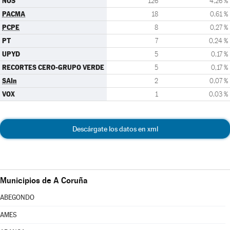
NÓS
126
4,26 %
PACMA
18
0,61 %
PCPE
8
0,27 %
PT
7
0,24 %
UPYD
5
0,17 %
RECORTES CERO-GRUPO VERDE
5
0,17 %
SAIn
2
0,07 %
VOX
1
0,03 %
Descárgate los datos en xml
Municipios de A Coruña
ABEGONDO
AMES