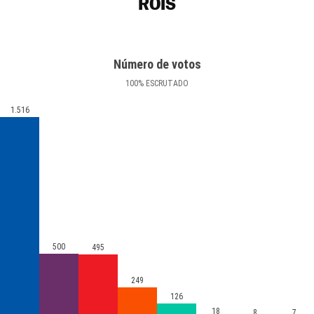
ROIS
Número de votos
100
%
ESCRUTADO
1.516
500
495
249
126
18
8
7