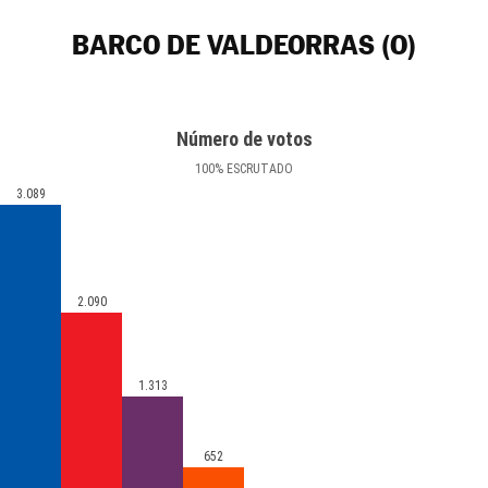
BARCO DE VALDEORRAS (O)
Número de votos
100
%
ESCRUTADO
3.089
2.090
1.313
652