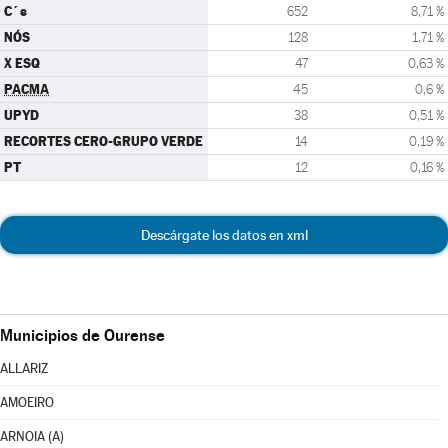
C´s
652
8,71 %
NÓS
128
1,71 %
X ESQ
47
0,63 %
PACMA
45
0,6 %
UPYD
38
0,51 %
RECORTES CERO-GRUPO VERDE
14
0,19 %
PT
12
0,16 %
Descárgate los datos en xml
Municipios de Ourense
ALLARIZ
AMOEIRO
ARNOIA (A)