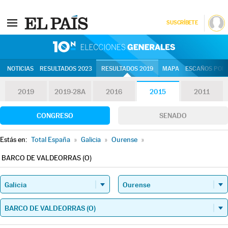
SUSCRÍBETE
10N | Eleccion
NOTICIAS
RESULTADOS 2023
RESULTADOS 2019
MAPA
ESCAÑOS POR 
2019
2019-28A
2016
2015
2011
CONGRESO
SENADO
Estás en:
Total España
»
Galicia
»
Ourense
»
BARCO DE VALDEORRAS (O)