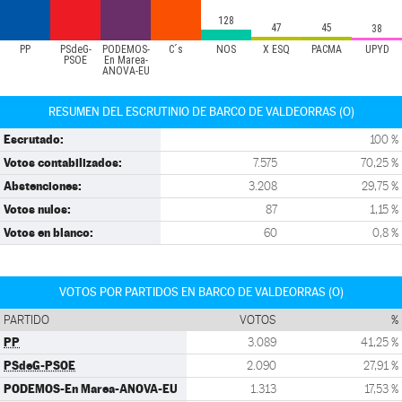
128
47
45
38
PP
PSdeG-
PODEMOS-
C´s
NÓS
X ESQ
PACMA
UPYD
PSOE
En Marea-
ANOVA-EU
RESUMEN DEL ESCRUTINIO DE BARCO DE VALDEORRAS (O)
Escrutado:
100 %
Votos contabilizados:
7.575
70,25 %
Abstenciones:
3.208
29,75 %
Votos nulos:
87
1,15 %
Votos en blanco:
60
0,8 %
VOTOS POR PARTIDOS EN BARCO DE VALDEORRAS (O)
PARTIDO
VOTOS
%
PP
3.089
41,25 %
PSdeG-PSOE
2.090
27,91 %
PODEMOS-En Marea-ANOVA-EU
1.313
17,53 %