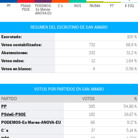
PP
PSdeG-
PODEMOS-
C´s
NÓS
PACMA
PT
X ESQ
PSOE
En Marea-
ANOVA-EU
RESUMEN DEL ESCRUTINIO DE SAN AMARO
Escrutado:
100 %
Votos contabilizados:
732
68,8 %
Abstenciones:
332
31,2 %
Votos nulos:
12
1,64 %
Votos en blanco:
4
0,56 %
VOTOS POR PARTIDOS EN SAN AMARO
PARTIDO
VOTOS
%
PP
395
54,86 %
PSdeG-PSOE
192
26,67 %
PODEMOS-En Marea-ANOVA-EU
66
9,17 %
C´s
37
5,14 %