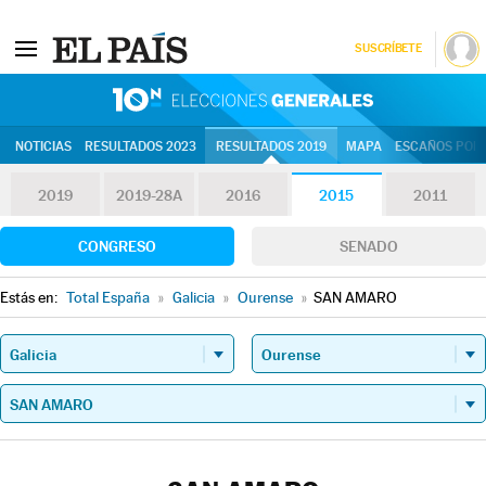
SUSCRÍBETE
10N | Eleccion
NOTICIAS
RESULTADOS 2023
RESULTADOS 2019
MAPA
ESCAÑOS POR 
2019
2019-28A
2016
2015
2011
CONGRESO
SENADO
Estás en:
Total España
»
Galicia
»
Ourense
»
SAN AMARO