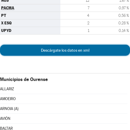
NÓS
12
1,67 %
PACMA
7
0,97 %
PT
4
0,56 %
X ESQ
2
0,28 %
UPYD
1
0,14 %
Descárgate los datos en xml
Municipios de Ourense
ALLARIZ
AMOEIRO
ARNOIA (A)
AVIÓN
BALTAR