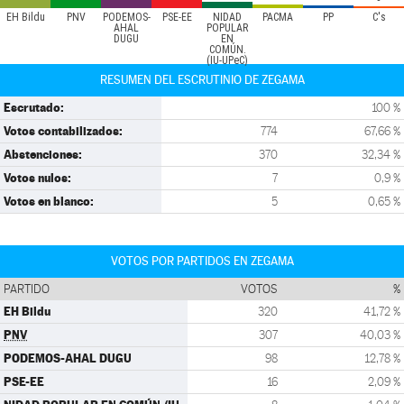
EH Bildu
PNV
PODEMOS-
PSE-EE
NIDAD
PACMA
PP
C's
AHAL
POPULAR
DUGU
EN
COMÚN.
(IU-UPeC)
RESUMEN DEL ESCRUTINIO DE ZEGAMA
Escrutado:
100 %
Votos contabilizados:
774
67,66 %
Abstenciones:
370
32,34 %
Votos nulos:
7
0,9 %
Votos en blanco:
5
0,65 %
VOTOS POR PARTIDOS EN ZEGAMA
PARTIDO
VOTOS
%
EH Bildu
320
41,72 %
PNV
307
40,03 %
PODEMOS-AHAL DUGU
98
12,78 %
PSE-EE
16
2,09 %