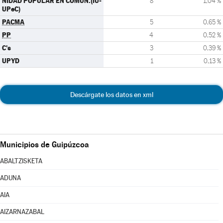
NIDAD POPULAR EN COMÚN.(IU-
8
1,04 %
UPeC)
PACMA
5
0,65 %
PP
4
0,52 %
C's
3
0,39 %
UPYD
1
0,13 %
Descárgate los datos en xml
Municipios de Guipúzcoa
ABALTZISKETA
ADUNA
AIA
AIZARNAZABAL