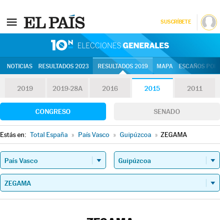
SUSCRÍBETE
10N | Eleccion
NOTICIAS
RESULTADOS 2023
RESULTADOS 2019
MAPA
ESCAÑOS POR 
2019
2019-28A
2016
2015
2011
CONGRESO
SENADO
Estás en:
Total España
»
País Vasco
»
Guipúzcoa
»
ZEGAMA