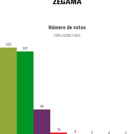
ZEGAMA
Número de votos
100
%
ESCRUTADO
320
307
98
16
8
5
4
3