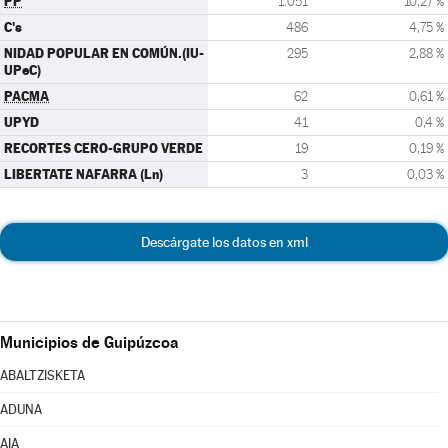
PP
1.051
10,27 %
C's
486
4,75 %
NIDAD POPULAR EN COMÚN.(IU-
295
2,88 %
UPeC)
PACMA
62
0,61 %
UPYD
41
0,4 %
RECORTES CERO-GRUPO VERDE
19
0,19 %
LIBERTATE NAFARRA (Ln)
3
0,03 %
Descárgate los datos en xml
Municipios de Guipúzcoa
ABALTZISKETA
ADUNA
AIA