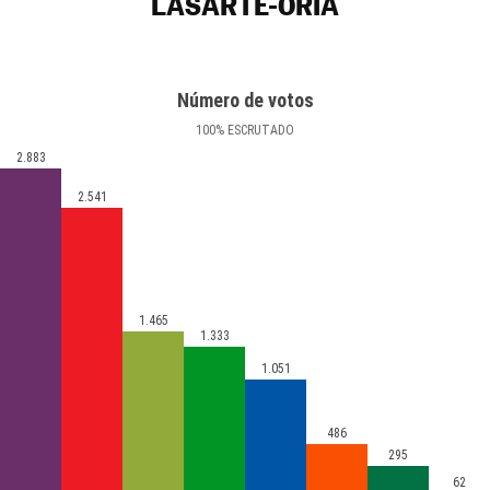
LASARTE-ORIA
Número de votos
100
%
ESCRUTADO
2.883
2.541
1.465
1.333
1.051
486
295
62