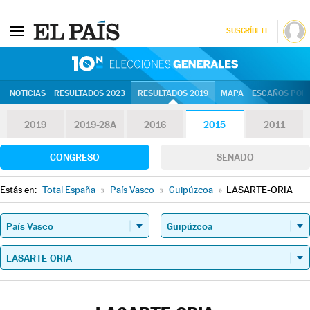
SUSCRÍBETE
10N | Eleccion
NOTICIAS
RESULTADOS 2023
RESULTADOS 2019
MAPA
ESCAÑOS POR 
2019
2019-28A
2016
2015
2011
CONGRESO
SENADO
Estás en:
Total España
»
País Vasco
»
Guipúzcoa
»
LASARTE-ORIA