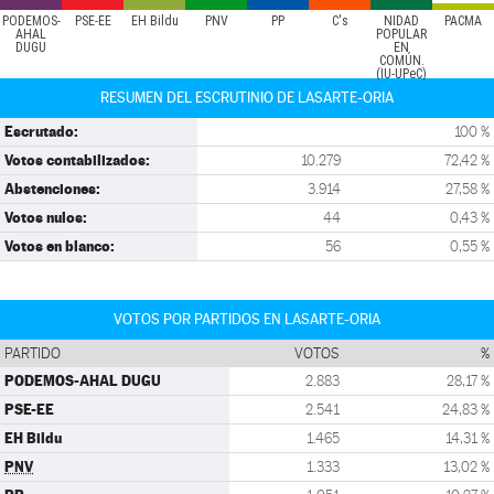
PODEMOS-
PSE-EE
EH Bildu
PNV
PP
C's
NIDAD
PACMA
AHAL
POPULAR
DUGU
EN
COMÚN.
(IU-UPeC)
RESUMEN DEL ESCRUTINIO DE LASARTE-ORIA
Escrutado:
100 %
Votos contabilizados:
10.279
72,42 %
Abstenciones:
3.914
27,58 %
Votos nulos:
44
0,43 %
Votos en blanco:
56
0,55 %
VOTOS POR PARTIDOS EN LASARTE-ORIA
PARTIDO
VOTOS
%
PODEMOS-AHAL DUGU
2.883
28,17 %
PSE-EE
2.541
24,83 %
EH Bildu
1.465
14,31 %
PNV
1.333
13,02 %