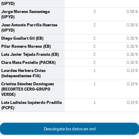
(UPYD)
Jorge Moreno Samaniego
3
0,58 %
(UPYD)
Juan Antonio Parrilla Huertas
2
0,38 %
(UPYD)
Diego Guallart Gil (EB)
2
0,38 %
Pilar Romero Moreno (EB)
2
0,38 %
Luis Javier Tejada Francia (EB)
2
0,38 %
Clara Mata Pociello (PACMA)
2
0,38 %
Lourdes Herbera Civiac
1
0,19 %
(Independientes-FIA)
Cristina Sánchez Domínguez
1
0,19 %
(RECORTES CERO-GRUPO
VERDE)
Luis Ladislao Izquierdo Pradilla
1
0,19 %
(PCPE)
Descárgate los datos en xml