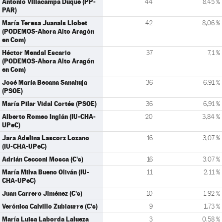
Antonio Villacampa Duque (PP-
44
8,45 %
PAR)
María Teresa Juanals Llobet
42
8,06 %
(PODEMOS-Ahora Alto Aragón
en Com)
Héctor Mendal Escario
37
7,1 %
(PODEMOS-Ahora Alto Aragón
en Com)
José María Becana Sanahuja
36
6,91 %
(PSOE)
María Pilar Vidal Cortés (PSOE)
36
6,91 %
Alberto Romeo Inglán (IU-CHA-
20
3,84 %
UPeC)
Jara Adelina Lascorz Lozano
16
3,07 %
(IU-CHA-UPeC)
Adrián Cecconi Mosca (C's)
16
3,07 %
María Milva Bueno Oliván (IU-
11
2,11 %
CHA-UPeC)
Juan Carrero Jiménez (C's)
10
1,92 %
Verónica Calvillo Zubiaurre (C's)
9
1,73 %
María Luisa Laborda Lalueza
3
0,58 %