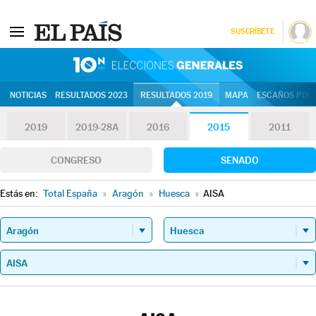
SUSCRÍBETE
10N | Eleccion
NOTICIAS
RESULTADOS 2023
RESULTADOS 2019
MAPA
ESCAÑOS POR 
2019
2019-28A
2016
2015
2011
CONGRESO
SENADO
Estás en:
Total España
»
Aragón
»
Huesca
»
AISA