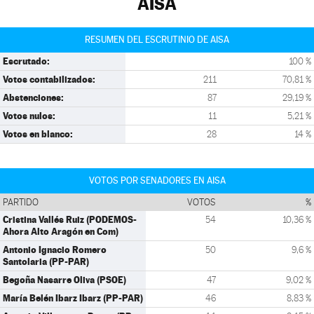
AISA
RESUMEN DEL ESCRUTINIO DE AISA
Escrutado:
100 %
Votos contabilizados:
211
70,81 %
Abstenciones:
87
29,19 %
Votos nulos:
11
5,21 %
Votos en blanco:
28
14 %
VOTOS POR SENADORES EN AISA
PARTIDO
VOTOS
%
Cristina Vallés Ruiz (PODEMOS-
54
10,36 %
Ahora Alto Aragón en Com)
Antonio Ignacio Romero
50
9,6 %
Santolaria (PP-PAR)
Begoña Nasarre Oliva (PSOE)
47
9,02 %
María Belén Ibarz Ibarz (PP-PAR)
46
8,83 %