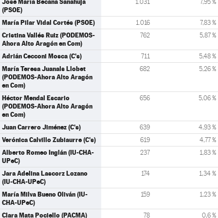
José María Becana Sanahuja
1.031
7,95 %
(PSOE)
María Pilar Vidal Cortés (PSOE)
1.016
7,83 %
Cristina Vallés Ruiz (PODEMOS-
762
5,87 %
Ahora Alto Aragón en Com)
Adrián Cecconi Mosca (C's)
711
5,48 %
María Teresa Juanals Llobet
682
5,26 %
(PODEMOS-Ahora Alto Aragón
en Com)
Héctor Mendal Escario
656
5,06 %
(PODEMOS-Ahora Alto Aragón
en Com)
Juan Carrero Jiménez (C's)
639
4,93 %
Verónica Calvillo Zubiaurre (C's)
619
4,77 %
Alberto Romeo Inglán (IU-CHA-
237
1,83 %
UPeC)
Jara Adelina Lascorz Lozano
174
1,34 %
(IU-CHA-UPeC)
María Milva Bueno Oliván (IU-
159
1,23 %
CHA-UPeC)
Clara Mata Pociello (PACMA)
78
0,6 %