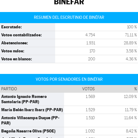
BINÉFAR
RESUMEN DEL ESCRUTINIO DE BINÉFAR
Escrutado:
100 %
Votos contabilizados:
4.754
71,11 %
Abstenciones:
1.931
28,89 %
Votos nulos:
170
3,58 %
Votos en blanco:
200
4,36 %
VOTOS POR SENADORES EN BINÉFAR
PARTIDO
VOTOS
%
Antonio Ignacio Romero
1.569
12,09 %
Santolaria (PP-PAR)
María Belén Ibarz Ibarz (PP-PAR)
1.529
11,79 %
Antonio Villacampa Duque (PP-
1.510
11,64 %
PAR)
Begoña Nasarre Oliva (PSOE)
1.092
8,42 %