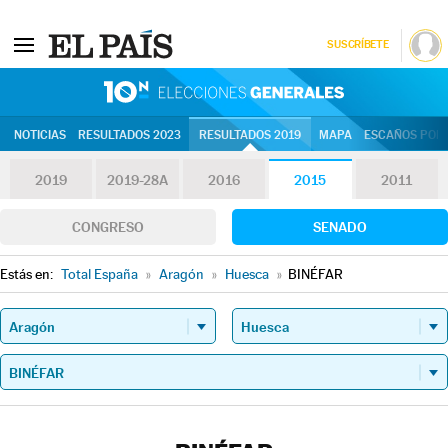
SUSCRÍBETE
10N | Eleccion
NOTICIAS
RESULTADOS 2023
RESULTADOS 2019
MAPA
ESCAÑOS POR 
2019
2019-28A
2016
2015
2011
CONGRESO
SENADO
Estás en:
Total España
»
Aragón
»
Huesca
»
BINÉFAR