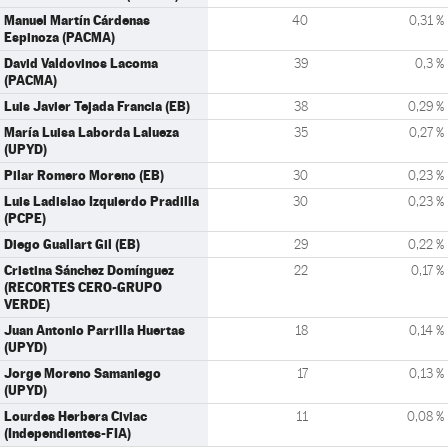
Manuel Martín Cárdenas
40
0,31 %
Espinoza (PACMA)
David Valdovinos Lacoma
39
0,3 %
(PACMA)
Luis Javier Tejada Francia (EB)
38
0,29 %
María Luisa Laborda Lalueza
35
0,27 %
(UPYD)
Pilar Romero Moreno (EB)
30
0,23 %
Luis Ladislao Izquierdo Pradilla
30
0,23 %
(PCPE)
Diego Guallart Gil (EB)
29
0,22 %
Cristina Sánchez Domínguez
22
0,17 %
(RECORTES CERO-GRUPO
VERDE)
Juan Antonio Parrilla Huertas
18
0,14 %
(UPYD)
Jorge Moreno Samaniego
17
0,13 %
(UPYD)
Lourdes Herbera Civiac
11
0,08 %
(Independientes-FIA)