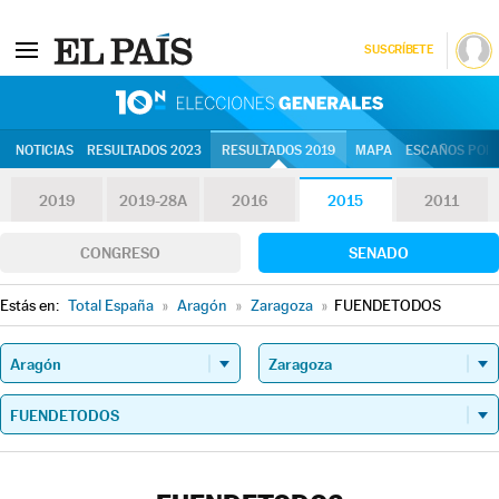
SUSCRÍBETE
10N | Eleccion
NOTICIAS
RESULTADOS 2023
RESULTADOS 2019
MAPA
ESCAÑOS POR 
2019
2019-28A
2016
2015
2011
CONGRESO
SENADO
Estás en:
Total España
»
Aragón
»
Zaragoza
»
FUENDETODOS