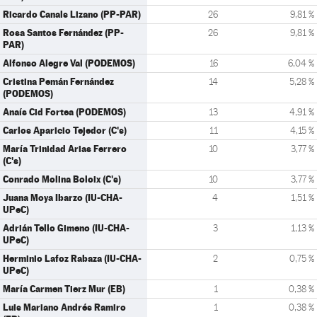
Ricardo Canals Lizano (PP-PAR)
26
9,81 %
Rosa Santos Fernández (PP-
26
9,81 %
PAR)
Alfonso Alegre Val (PODEMOS)
16
6,04 %
Cristina Pemán Fernández
14
5,28 %
(PODEMOS)
Anaís Cid Fortea (PODEMOS)
13
4,91 %
Carlos Aparicio Tejedor (C's)
11
4,15 %
María Trinidad Arias Ferrero
10
3,77 %
(C's)
Conrado Molina Boloix (C's)
10
3,77 %
Juana Moya Ibarzo (IU-CHA-
4
1,51 %
UPeC)
Adrián Tello Gimeno (IU-CHA-
3
1,13 %
UPeC)
Herminio Lafoz Rabaza (IU-CHA-
2
0,75 %
UPeC)
María Carmen Tierz Mur (EB)
1
0,38 %
Luis Mariano Andrés Ramiro
1
0,38 %