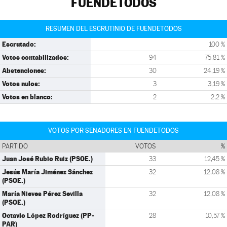
FUENDETODOS
RESUMEN DEL ESCRUTINIO DE FUENDETODOS
Escrutado:
100 %
Votos contabilizados:
94
75,81 %
Abstenciones:
30
24,19 %
Votos nulos:
3
3,19 %
Votos en blanco:
2
2,2 %
VOTOS POR SENADORES EN FUENDETODOS
PARTIDO
VOTOS
%
Juan José Rubio Ruiz (PSOE.)
33
12,45 %
Jesús María Jiménez Sánchez
32
12,08 %
(PSOE.)
María Nieves Pérez Sevilla
32
12,08 %
(PSOE.)
Octavio López Rodríguez (PP-
28
10,57 %
PAR)