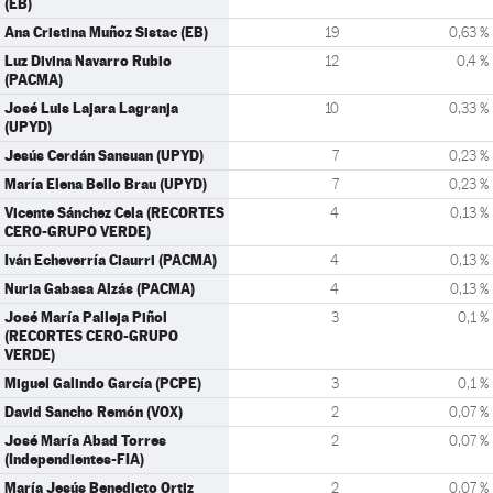
(EB)
Ana Cristina Muñoz Sistac (EB)
19
0,63 %
Luz Divina Navarro Rubio
12
0,4 %
(PACMA)
José Luis Lajara Lagranja
10
0,33 %
(UPYD)
Jesús Cerdán Sansuan (UPYD)
7
0,23 %
María Elena Bello Brau (UPYD)
7
0,23 %
Vicente Sánchez Cela (RECORTES
4
0,13 %
CERO-GRUPO VERDE)
Iván Echeverría Ciaurri (PACMA)
4
0,13 %
Nuria Gabasa Alzás (PACMA)
4
0,13 %
José María Palleja Piñol
3
0,1 %
(RECORTES CERO-GRUPO
VERDE)
Miguel Galindo García (PCPE)
3
0,1 %
David Sancho Remón (VOX)
2
0,07 %
José María Abad Torres
2
0,07 %
(Independientes-FIA)
María Jesús Benedicto Ortiz
2
0,07 %