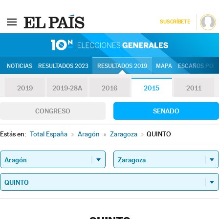
SUSCRÍBETE
10N | Eleccion
NOTICIAS
RESULTADOS 2023
RESULTADOS 2019
MAPA
ESCAÑOS POR 
2019
2019-28A
2016
2015
2011
CONGRESO
SENADO
Estás en:
Total España
»
Aragón
»
Zaragoza
»
QUINTO