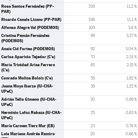
Rosa Santos Fernández (PP-
339
11,2 %
PAR)
Ricardo Canals Lizano (PP-PAR)
336
11,1 %
Alfonso Alegre Val (PODEMOS)
109
3,6 %
Cristina Pemán Fernández
99
3,27 %
(PODEMOS)
Anaís Cid Fortea (PODEMOS)
92
3,04 %
Carlos Aparicio Tejedor (C's)
70
2,31 %
María Trinidad Arias Ferrero
65
2,15 %
(C's)
Conrado Molina Boloix (C's)
58
1,92 %
Juana Moya Ibarzo (IU-CHA-
38
1,25 %
UPeC)
Adrián Tello Gimeno (IU-CHA-
30
0,99 %
UPeC)
Herminio Lafoz Rabaza (IU-CHA-
25
0,83 %
UPeC)
María Carmen Tierz Mur (EB)
23
0,76 %
Luis Mariano Andrés Ramiro
20
0,66 %