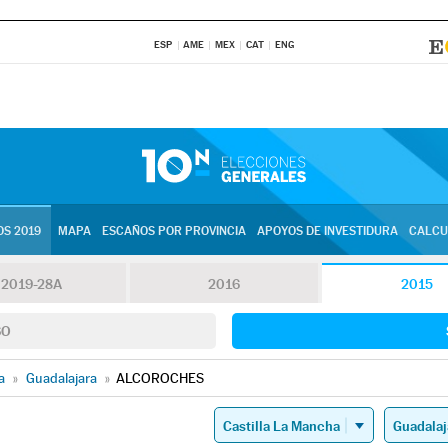
ESP
AME
MEX
CAT
ENG
S 2019
MAPA
ESCAÑOS POR PROVINCIA
APOYOS DE INVESTIDURA
CALCU
2019-28A
2016
2015
SO
a
»
Guadalajara
»
ALCOROCHES