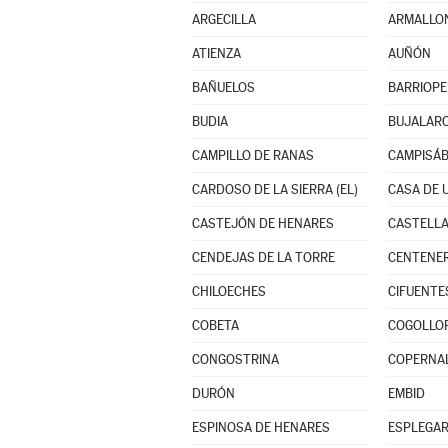
ARGECILLA
ARMALLO
ATIENZA
AUÑÓN
BAÑUELOS
BARRIOP
BUDIA
BUJALAR
CAMPILLO DE RANAS
CAMPISÁ
CARDOSO DE LA SIERRA (EL)
CASA DE 
CASTEJÓN DE HENARES
CASTELLA
CENDEJAS DE LA TORRE
CENTENE
CHILOECHES
CIFUENTE
COBETA
COGOLLO
CONGOSTRINA
COPERNA
DURÓN
EMBID
ESPINOSA DE HENARES
ESPLEGA