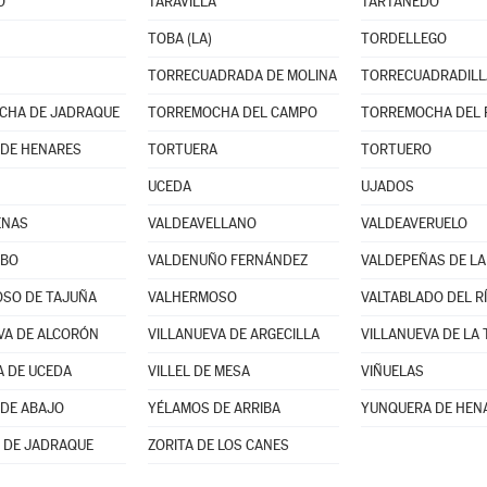
O
TARAVILLA
TARTANEDO
TOBA (LA)
TORDELLEGO
TORRECUADRADA DE MOLINA
TORRECUADRADILL
CHA DE JADRAQUE
TORREMOCHA DEL CAMPO
TORREMOCHA DEL 
DE HENARES
TORTUERA
TORTUERO
UCEDA
UJADOS
ENAS
VALDEAVELLANO
VALDEAVERUELO
UBO
VALDENUÑO FERNÁNDEZ
VALDEPEÑAS DE LA
SO DE TAJUÑA
VALHERMOSO
VALTABLADO DEL R
VA DE ALCORÓN
VILLANUEVA DE ARGECILLA
VILLANUEVA DE LA
A DE UCEDA
VILLEL DE MESA
VIÑUELAS
DE ABAJO
YÉLAMOS DE ARRIBA
YUNQUERA DE HEN
 DE JADRAQUE
ZORITA DE LOS CANES