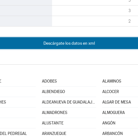
3
3
2
Descárgate los datos en xml
E
ADOBES
ALAMINOS
ALBENDIEGO
ALCOCER
HES
ALDEANUEVA DE GUADALAJARA
ALGAR DE MESA
ALMADRONES
ALMOGUERA
ALUSTANTE
ANGÓN
DEL PEDREGAL
ARANZUEQUE
ARBANCÓN