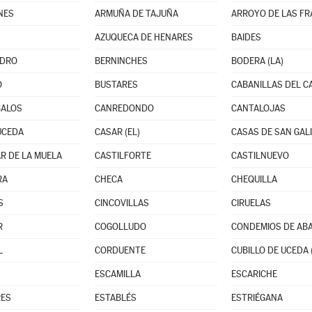
NES
ARMUÑA DE TAJUÑA
ARROYO DE LAS F
AZUQUECA DE HENARES
BAIDES
EDRO
BERNINCHES
BODERA (LA)
O
BUSTARES
CABANILLAS DEL 
BALOS
CANREDONDO
CANTALOJAS
UCEDA
CASAR (EL)
CASAS DE SAN GAL
R DE LA MUELA
CASTILFORTE
CASTILNUEVO
RA
CHECA
CHEQUILLA
S
CINCOVILLAS
CIRUELAS
R
COGOLLUDO
CONDEMIOS DE AB
L
CORDUENTE
CUBILLO DE UCEDA 
ESCAMILLA
ESCARICHE
RES
ESTABLÉS
ESTRIÉGANA