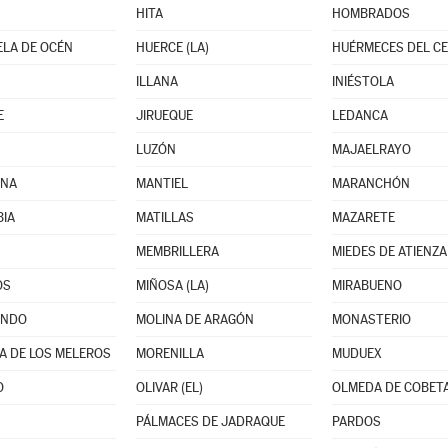
HITA
HOMBRADOS
LA DE OCÉN
HUERCE (LA)
HUÉRMECES DEL C
ILLANA
INIÉSTOLA
E
JIRUEQUE
LEDANCA
LUZÓN
MAJAELRAYO
NA
MANTIEL
MARANCHÓN
IA
MATILLAS
MAZARETE
MEMBRILLERA
MIEDES DE ATIENZA
OS
MIÑOSA (LA)
MIRABUENO
ANDO
MOLINA DE ARAGÓN
MONASTERIO
A DE LOS MELEROS
MORENILLA
MUDUEX
O
OLIVAR (EL)
OLMEDA DE COBET
PÁLMACES DE JADRAQUE
PARDOS