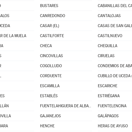
O
BUSTARES
CABANILLAS DEL 
BALOS
CANREDONDO
CANTALOJAS
UCEDA
CASAR (EL)
CASAS DE SAN GAL
R DE LA MUELA
CASTILFORTE
CASTILNUEVO
RA
CHECA
CHEQUILLA
S
CINCOVILLAS
CIRUELAS
R
COGOLLUDO
CONDEMIOS DE AB
L
CORDUENTE
CUBILLO DE UCEDA 
ESCAMILLA
ESCARICHE
RES
ESTABLÉS
ESTRIÉGANA
LLÁN
FUENTELAHIGUERA DE ALBATAGES
FUENTELENCINA
VILLA
GAJANEJOS
GALÁPAGOS
JARA
HENCHE
HERAS DE AYUSO