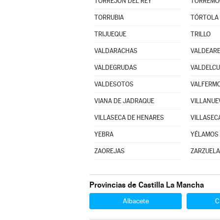
TORREJÓN DEL REY
TORREMO
TORRUBIA
TÓRTOLA 
TRIJUEQUE
TRILLO
VALDARACHAS
VALDEAR
VALDEGRUDAS
VALDELC
VALDESOTOS
VALFERMO
VIANA DE JADRAQUE
VILLANUE
VILLASECA DE HENARES
VILLASEC
YEBRA
YÉLAMOS 
ZAOREJAS
ZARZUELA
Provincias de Castilla La Mancha
Albacete
C