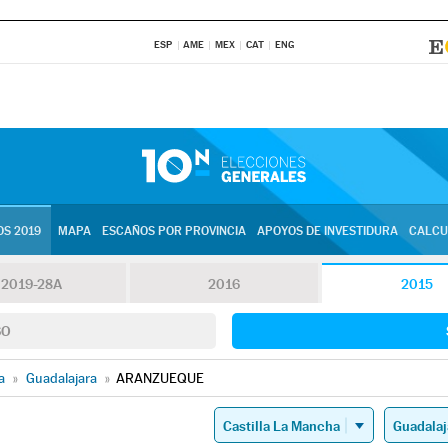
ESP
AME
MEX
CAT
ENG
S 2019
MAPA
ESCAÑOS POR PROVINCIA
APOYOS DE INVESTIDURA
CALCU
2019-28A
2016
2015
SO
a
»
Guadalajara
»
ARANZUEQUE