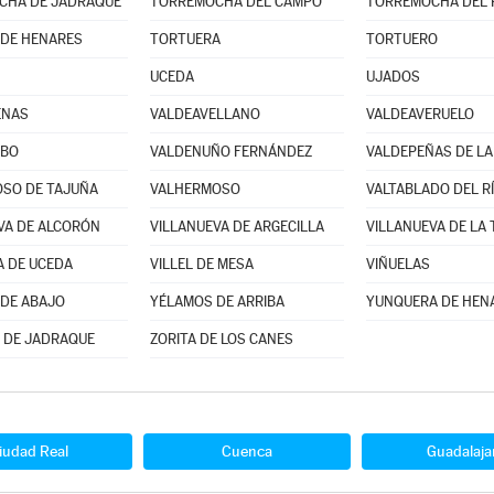
CHA DE JADRAQUE
TORREMOCHA DEL CAMPO
TORREMOCHA DEL 
DE HENARES
TORTUERA
TORTUERO
UCEDA
UJADOS
ENAS
VALDEAVELLANO
VALDEAVERUELO
UBO
VALDENUÑO FERNÁNDEZ
VALDEPEÑAS DE LA
SO DE TAJUÑA
VALHERMOSO
VALTABLADO DEL R
VA DE ALCORÓN
VILLANUEVA DE ARGECILLA
VILLANUEVA DE LA
A DE UCEDA
VILLEL DE MESA
VIÑUELAS
DE ABAJO
YÉLAMOS DE ARRIBA
YUNQUERA DE HEN
 DE JADRAQUE
ZORITA DE LOS CANES
iudad Real
Cuenca
Guadalaja