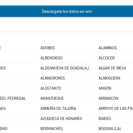
Descárgate los datos en xml
E
ADOBES
ALAMINOS
ALBENDIEGO
ALCOCER
HES
ALDEANUEVA DE GUADALAJARA
ALGAR DE MESA
ALMADRONES
ALMOGUERA
ALUSTANTE
ANGÓN
DEL PEDREGAL
ARANZUEQUE
ARBANCÓN
NES
ARMUÑA DE TAJUÑA
ARROYO DE LAS F
AZUQUECA DE HENARES
BAIDES
EDRO
BERNINCHES
BODERA (LA)