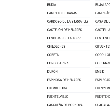
BUDIA
BUJALAR
CAMPILLO DE RANAS
CAMPISÁ
CARDOSO DE LA SIERRA (EL)
CASA DE 
CASTEJÓN DE HENARES
CASTELLA
CENDEJAS DE LA TORRE
CENTENE
CHILOECHES
CIFUENTE
COBETA
COGOLLO
CONGOSTRINA
COPERNA
DURÓN
EMBID
ESPINOSA DE HENARES
ESPLEGA
FUEMBELLIDA
FUENCEMI
FUENTELVIEJO
FUENTENO
GASCUEÑA DE BORNOVA
GUADALA