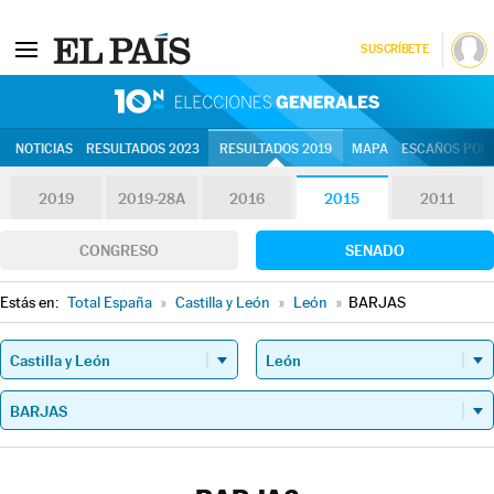
SUSCRÍBETE
10N | Eleccion
NOTICIAS
RESULTADOS 2023
RESULTADOS 2019
MAPA
ESCAÑOS POR 
2019
2019-28A
2016
2015
2011
CONGRESO
SENADO
Estás en:
Total España
»
Castilla y León
»
León
»
BARJAS