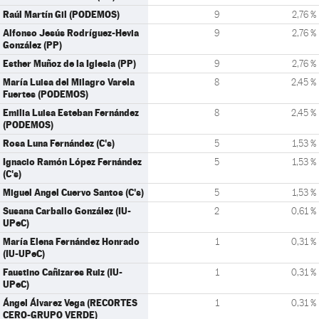
Raúl Martín Gil (PODEMOS)
9
2,76 %
Alfonso Jesús Rodríguez-Hevia
9
2,76 %
González (PP)
Esther Muñoz de la Iglesia (PP)
9
2,76 %
María Luisa del Milagro Varela
8
2,45 %
Fuertes (PODEMOS)
Emilia Luisa Esteban Fernández
8
2,45 %
(PODEMOS)
Rosa Luna Fernández (C's)
5
1,53 %
Ignacio Ramón López Fernández
5
1,53 %
(C's)
Miguel Angel Cuervo Santos (C's)
5
1,53 %
Susana Carballo González (IU-
2
0,61 %
UPeC)
María Elena Fernández Honrado
1
0,31 %
(IU-UPeC)
Faustino Cañizares Ruiz (IU-
1
0,31 %
UPeC)
Ángel Álvarez Vega (RECORTES
1
0,31 %
CERO-GRUPO VERDE)