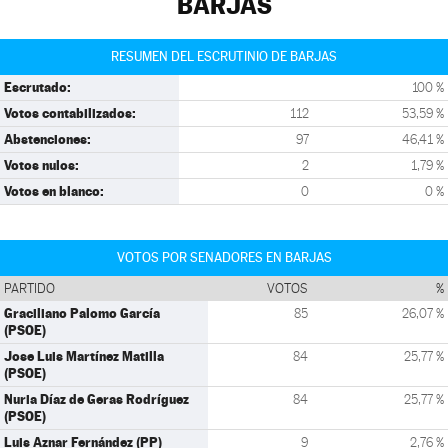
BARJAS
RESUMEN DEL ESCRUTINIO DE BARJAS
Escrutado:
100 %
Votos contabilizados:
112
53,59 %
Abstenciones:
97
46,41 %
Votos nulos:
2
1,79 %
Votos en blanco:
0
0 %
VOTOS POR SENADORES EN BARJAS
PARTIDO
VOTOS
%
Graciliano Palomo García
85
26,07 %
(PSOE)
Jose Luis Martínez Matilla
84
25,77 %
(PSOE)
Nuria Díaz de Geras Rodríguez
84
25,77 %
(PSOE)
Luis Aznar Fernández (PP)
9
2,76 %