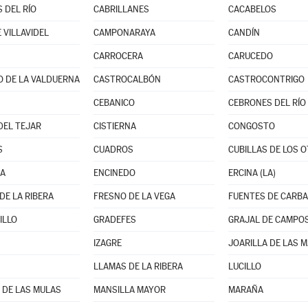
 DEL RÍO
CABRILLANES
CACABELOS
 VILLAVIDEL
CAMPONARAYA
CANDÍN
CARROCERA
CARUCEDO
O DE LA VALDUERNA
CASTROCALBÓN
CASTROCONTRIGO
CEBANICO
CEBRONES DEL RÍO
DEL TEJAR
CISTIERNA
CONGOSTO
S
CUADROS
CUBILLAS DE LOS 
NA
ENCINEDO
ERCINA (LA)
DE LA RIBERA
FRESNO DE LA VEGA
FUENTES DE CARBA
ILLO
GRADEFES
GRAJAL DE CAMPO
IZAGRE
JOARILLA DE LAS 
LLAMAS DE LA RIBERA
LUCILLO
 DE LAS MULAS
MANSILLA MAYOR
MARAÑA