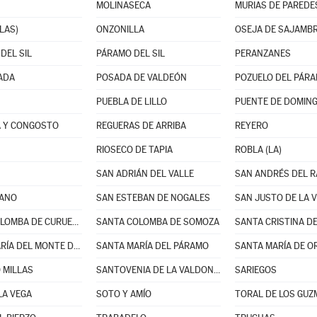
MOLINASECA
MURIAS DE PAREDE
LAS)
ONZONILLA
OSEJA DE SAJAMB
DEL SIL
PÁRAMO DEL SIL
PERANZANES
ADA
POSADA DE VALDEÓN
POZUELO DEL PÁR
PUEBLA DE LILLO
PUENTE DE DOMING
 Y CONGOSTO
REGUERAS DE ARRIBA
REYERO
RIOSECO DE TAPIA
ROBLA (LA)
SAN ADRIÁN DEL VALLE
SAN ANDRÉS DEL 
IANO
SAN ESTEBAN DE NOGALES
SAN JUSTO DE LA 
SANTA COLOMBA DE CURUEÑO
SANTA COLOMBA DE SOMOZA
SANTA MARÍA DEL MONTE DE CEA
SANTA MARÍA DEL PÁRAMO
SANTA MARÍA DE O
 MILLAS
SANTOVENIA DE LA VALDONCINA
SARIEGOS
LA VEGA
SOTO Y AMÍO
TORAL DE LOS GU