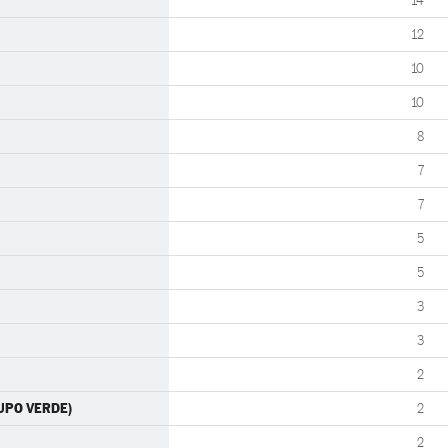
14
12
10
10
8
7
7
5
5
3
3
2
RUPO VERDE)
2
2