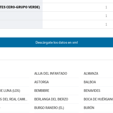
ORTES CERO-GRUPO VERDE)
1
1
1
Descárgate los datos en xml
ALIJA DEL INFANTADO
ALMANZA
ASTORGA
BALBOA
E LUNA (LOS)
BEMBIBRE
BENAVIDES
BERCIANOS DEL REAL CAMINO
BERLANGA DEL BIERZO
BOCA DE HUÉRGAN
O
BURGO RANERO (EL)
BURÓN