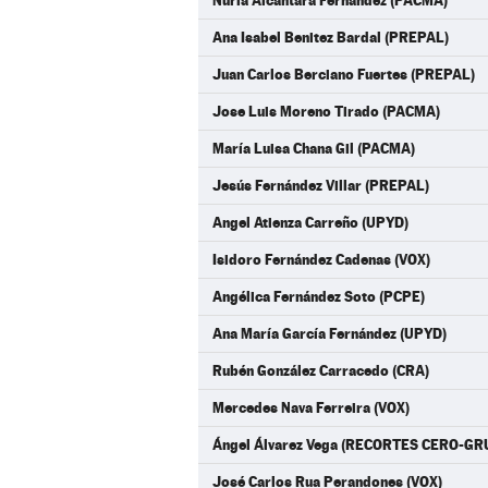
Nuria Alcántara Fernández (PACMA)
Ana Isabel Benitez Bardal (PREPAL)
Juan Carlos Berciano Fuertes (PREPAL)
Jose Luis Moreno Tirado (PACMA)
María Luisa Chana Gil (PACMA)
Jesús Fernández Villar (PREPAL)
Angel Atienza Carreño (UPYD)
Isidoro Fernández Cadenas (VOX)
Angélica Fernández Soto (PCPE)
Ana María García Fernández (UPYD)
Rubén González Carracedo (CRA)
Mercedes Nava Ferreira (VOX)
Ángel Álvarez Vega (RECORTES CERO-G
José Carlos Rua Perandones (VOX)