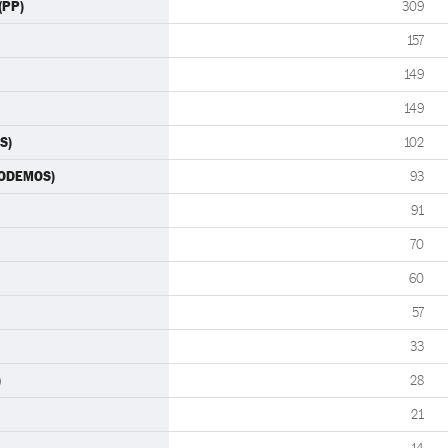
(PP)
309
157
149
149
S)
102
(PODEMOS)
93
91
70
60
57
33
)
28
21