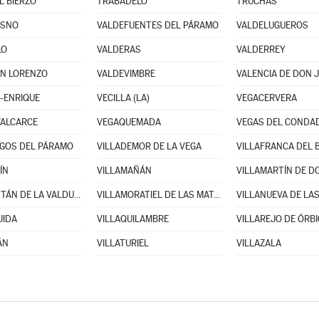
L BIERZO
TRABADELO
TRUCHAS
ESNO
VALDEFUENTES DEL PÁRAMO
VALDELUGUEROS
LO
VALDERAS
VALDERREY
AN LORENZO
VALDEVIMBRE
VALENCIA DE DON 
-ENRIQUE
VECILLA (LA)
VEGACERVERA
VALCARCE
VEGAQUEMADA
VEGAS DEL CONDA
GOS DEL PÁRAMO
VILLADEMOR DE LA VEGA
VILLAFRANCA DEL 
ÍN
VILLAMAÑÁN
VILLAMONTÁN DE LA VALDUERNA
VILLAMORATIEL DE LAS MATAS
JIDA
VILLAQUILAMBRE
VILLAREJO DE ÓRB
ÁN
VILLATURIEL
VILLAZALA