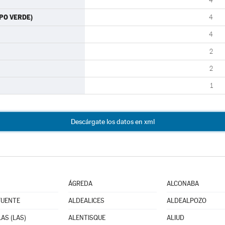
4
UPO VERDE)
4
4
2
2
1
Descárgate los datos en xml
ÁGREDA
ALCONABA
FUENTE
ALDEALICES
ALDEALPOZO
AS (LAS)
ALENTISQUE
ALIUD