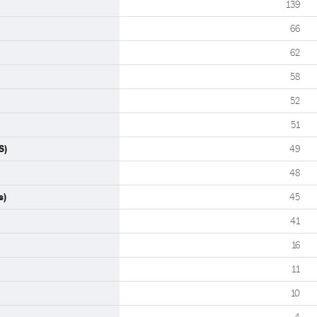
139
66
62
58
52
51
S)
49
48
s)
45
41
16
11
10