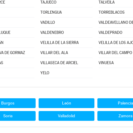
RCE
TAJUECO
TALVEILA
TORLENGUA
TORREBLACOS
VADILLO
VALDEAVELLANO D
LUQUE
VALDENEBRO
VALDEPRADO
ÁN
VELILLA DE LA SIERRA
VELILLA DE LOS AJ
VA DE GORMAZ
VILLAR DEL ALA
VILLAR DEL CAMPO
AS
VILLASECA DE ARCIEL
VINUESA
YELO
Burgos
León
Palencia
Soria
Valladolid
Zamora