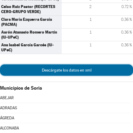
Celso Ruiz Pastor (RECORTES
2
0,72 %
CERO-GRUPO VERDE)
Clara María Ezquerra García
1
0,36 %
(PACMA)
Aarón Atanasio Romero Martín
1
0,36 %
(IU-UPeC)
Ana Isabel García Garcés (IU-
1
0,36 %
UPeC)
Descárgate los datos en xml
Municipios de Soria
ABEJAR
ADRADAS
ÁGREDA
ALCONABA