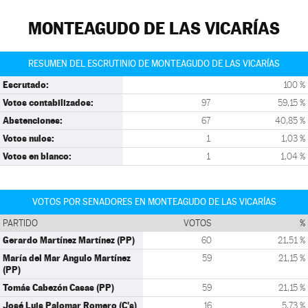
MONTEAGUDO DE LAS VICARÍAS
RESUMEN DEL ESCRUTINIO DE MONTEAGUDO DE LAS VICARÍAS
Escrutado:
100 %
Votos contabilizados:
97
59,15 %
Abstenciones:
67
40,85 %
Votos nulos:
1
1,03 %
Votos en blanco:
1
1,04 %
VOTOS POR SENADORES EN MONTEAGUDO DE LAS VICARÍAS
PARTIDO
VOTOS
%
Gerardo Martínez Martínez (PP)
60
21,51 %
María del Mar Angulo Martínez
59
21,15 %
(PP)
Tomás Cabezón Casas (PP)
59
21,15 %
José Luis Palomar Romero (C's)
16
5,73 %