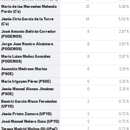
María de las Mercedes Melendo
15
5,38 %
Pardo (C's)
Jesús Ciria García de la Torre
14
5,02 %
(C's)
José Antonio Beltrán Corredor
8
2,87 %
(PODEMOS)
Jorge Juan Ramiro Alcántara
8
2,87 %
(PODEMOS)
María Luisa Muñoz González
8
2,87 %
(PODEMOS)
Asunción Medrano Marina
6
2,15 %
(PSOE)
María Irigoyen Pérez (PSOE)
6
2,15 %
Jesús Manuel Alonso Jiménez
6
2,15 %
(PSOE)
Beatriz García-Risco Fernández
2
0,72 %
(UPYD)
Jesús Prieto Zamora (UPYD)
2
0,72 %
José Manuel Melero Daza (UPYD)
2
0,72 %
Teresa Madrid Molina (IU-UPeC)
2
0,72 %