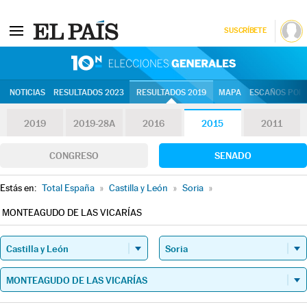
SUSCRÍBETE
10N | Eleccion
NOTICIAS
RESULTADOS 2023
RESULTADOS 2019
MAPA
ESCAÑOS POR 
2019
2019-28A
2016
2015
2011
CONGRESO
SENADO
Estás en:
Total España
»
Castilla y León
»
Soria
»
MONTEAGUDO DE LAS VICARÍAS